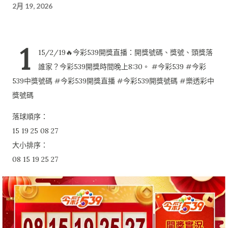
2月 19, 2026
1
15/2/19🔥今彩539開獎直播：開獎號碼、獎號、頭獎落
誰家？今彩539開獎時間晚上8:30。 #今彩539 #今彩
539中獎號碼 #今彩539開獎直播 #今彩539開獎號碼 #樂透彩中
獎號碼
落球順序：
15 19 25 08 27
大小排序：
08 15 19 25 27