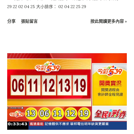
29 22 02 04 25 大小排序： 02 04 22 25 29
分享
張貼留言
按此閱讀更多內容 »