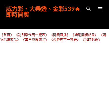
跳到主要內容
威力彩、大樂透、金彩539🔥
即時開獎
《首頁》
《刮刮樂代碼一覽表》
《開獎直播》
《樂透開獎結果》
《購
物精選商品》
《當日熱搜商品》
《台灣夜市一覽表》
《即時影像》