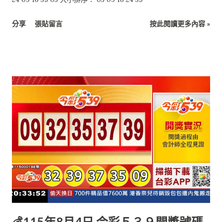
分享
張貼留言
按此閱讀更多內容 »
💰115年8月4日 今彩５３９開獎號碼