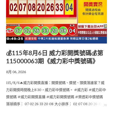
💰115年8月6日 威力彩開獎號碼💰第
115000063期《威力彩中獎號碼》
8月 06, 2026
115/8/6🔥威力彩開獎直播：開獎號碼、獎號、頭獎落誰家？威
力彩開獎時間晚上8:30，威力彩中獎號碼。 #威力彩 #威力彩中
獎號碼 #威力彩開獎直播 #威力彩開獎號碼 #樂透彩中獎號碼
落球順序： 07 02 26 33 20 08 大小排序： 02 07 08 20 26 33 第
二區：04