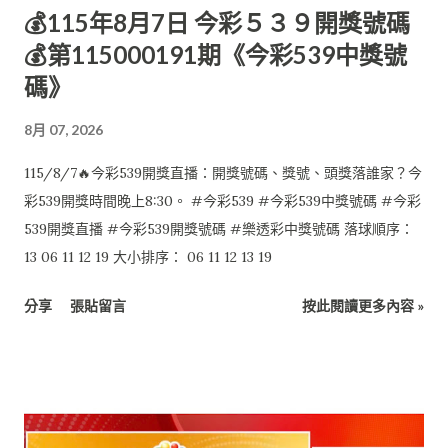
💰115年8月7日 今彩５３９開獎號碼
💰第115000191期《今彩539中獎號
碼》
8月 07, 2026
115/8/7🔥今彩539開獎直播：開獎號碼、獎號、頭獎落誰家？今
彩539開獎時間晚上8:30。 #今彩539 #今彩539中獎號碼 #今彩
539開獎直播 #今彩539開獎號碼 #樂透彩中獎號碼 落球順序：
13 06 11 12 19 大小排序： 06 11 12 13 19
分享
張貼留言
按此閱讀更多內容 »