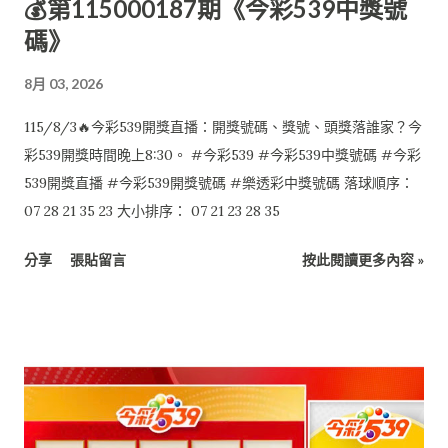
💰第115000187期《今彩539中獎號
碼》
8月 03, 2026
115/8/3🔥今彩539開獎直播：開獎號碼、獎號、頭獎落誰家？今
彩539開獎時間晚上8:30。 #今彩539 #今彩539中獎號碼 #今彩
539開獎直播 #今彩539開獎號碼 #樂透彩中獎號碼 落球順序：
07 28 21 35 23 大小排序： 07 21 23 28 35
分享
張貼留言
按此閱讀更多內容 »