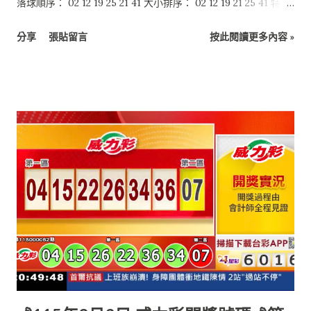
落球順序： 02 12 19 25 21 41 大小排序： 02 12 19 21 25 41 特別
號：31
分享
張貼留言
按此閱讀更多內容 »