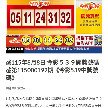
💰115年8月8日 今彩５３９開獎號碼
💰第115000192期《今彩539中獎號
碼》
8月 08, 2026
115/8/8🔥今彩539開獎直播：開獎號碼、獎號、頭獎落誰家？今
彩539開獎時間晚上8:30。 #今彩539 #今彩539中獎號碼 #今彩