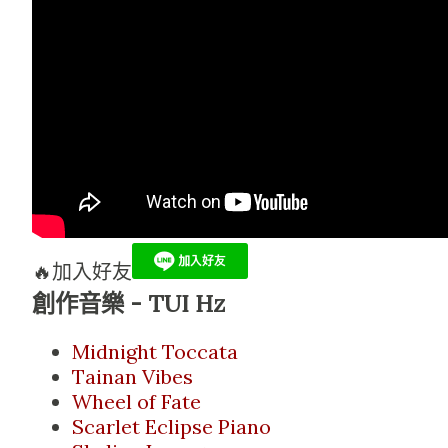
🔥加入好友
創作音樂 - TUI Hz
Midnight Toccata
Tainan Vibes
Wheel of Fate
Scarlet Eclipse Piano