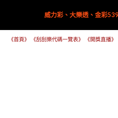
威力彩、大樂透、金彩539
《首頁》
《刮刮樂代碼一覽表》
《開獎直播》