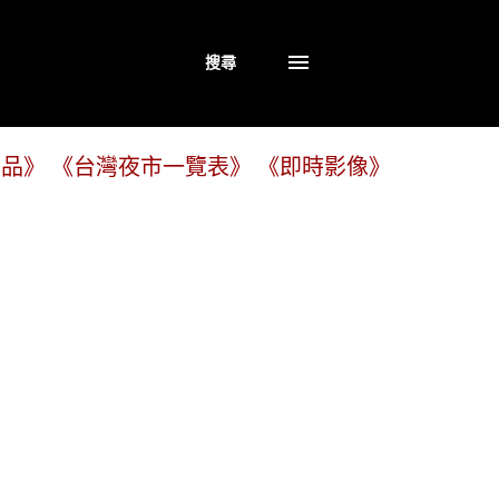
搜尋
商品》
《台灣夜市一覽表》
《即時影像》