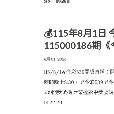
分享
張貼留言
💰115年8月1
115000186期
8月 01, 2026
115/8/1🔥今彩539開獎
時間晚上8:30。 #今彩539 #
539開獎號碼 #樂透彩中獎號碼 落球順
18 22 29