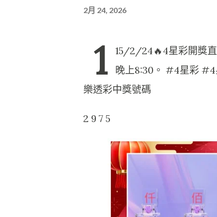
2月 24, 2026
1
15/2/24🔥4星彩
晚上8:30。 #4星彩 
樂透彩中獎號碼
2 9 7 5