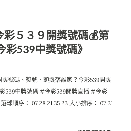
日 今彩５３９開獎號碼💰第
《今彩539中獎號碼》
直播：開獎號碼、獎號、頭獎落誰家？今彩539開獎
今彩539中獎號碼 #今彩539開獎直播 #今彩
序： 07 28 21 35 23 大小排序： 07 21