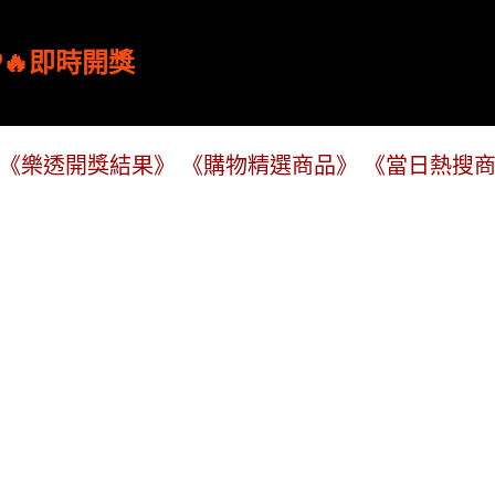
跳到主要內容
🔥即時開獎
《樂透開獎結果》
《購物精選商品》
《當日熱搜