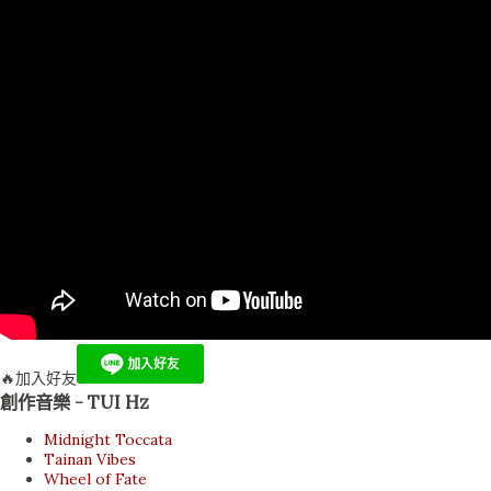
🔥加入好友
創作音樂 - TUI Hz
Midnight Toccata
Tainan Vibes
Wheel of Fate