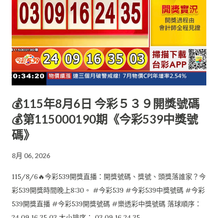
💰115年8月6日 今彩５３９開獎號碼
💰第115000190期《今彩539中獎號
碼》
8月 06, 2026
115/8/6🔥今彩539開獎直播：開獎號碼、獎號、頭獎落誰家？今
彩539開獎時間晚上8:30。 #今彩539 #今彩539中獎號碼 #今彩
539開獎直播 #今彩539開獎號碼 #樂透彩中獎號碼 落球順序：
24 09 16 35 03 大小排序： 03 09 16 24 35