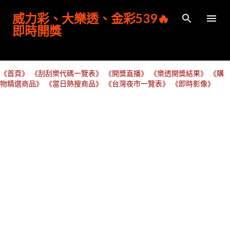
跳到主要內容
威力彩、大樂透、金彩539🔥
即時開獎
《首頁》
《刮刮樂代碼一覽表》
《開獎直播》
《樂透開獎結果》
《購
物精選商品》
《當日熱搜商品》
《台灣夜市一覽表》
《即時影像》