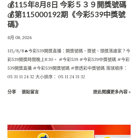
💰115年8月8日 今彩５３９開獎號碼
💰第115000192期《今彩539中獎號
碼》
8月 08, 2026
115/8/8🔥今彩539開獎直播：開獎號碼、獎號、頭獎落誰家？今
彩539開獎時間晚上8:30。 #今彩539 #今彩539中獎號碼 #今彩
539開獎直播 #今彩539開獎號碼 #樂透彩中獎號碼 落球順序：
05 31 11 24 32 大小排序： 05 11 24 31 32
分享
張貼留言
按此閱讀更多內容 »