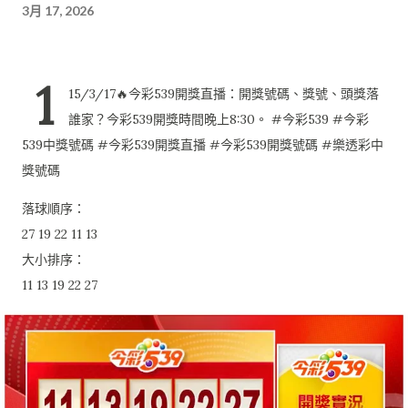
3月 17, 2026
1
15/3/17🔥今彩539開獎直播：開獎號碼、獎號、頭獎落
誰家？今彩539開獎時間晚上8:30。 #今彩539 #今彩
539中獎號碼 #今彩539開獎直播 #今彩539開獎號碼 #樂透彩中
獎號碼
落球順序：
27 19 22 11 13
大小排序：
11 13 19 22 27