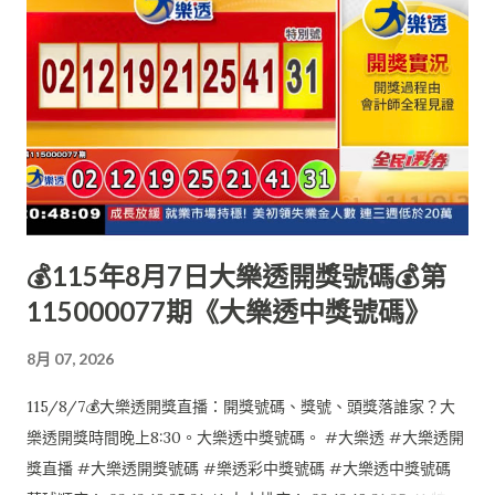
💰115年8月7日大樂透開獎號碼💰第
115000077期《大樂透中獎號碼》
8月 07, 2026
115/8/7💰大樂透開獎直播：開獎號碼、獎號、頭獎落誰家？大
樂透開獎時間晚上8:30。大樂透中獎號碼。 #大樂透 #大樂透開
獎直播 #大樂透開獎號碼 #樂透彩中獎號碼 #大樂透中獎號碼