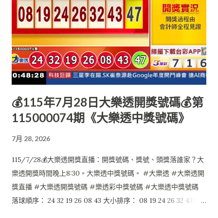
💰115年7月28日大樂透開獎號碼💰第
115000074期《大樂透中獎號碼》
7月 28, 2026
115/7/28💰大樂透開獎直播：開獎號碼、獎號、頭獎落誰家？大
樂透開獎時間晚上8:30。大樂透中獎號碼。 #大樂透 #大樂透開
獎直播 #大樂透開獎號碼 #樂透彩中獎號碼 #大樂透中獎號碼
落球順序： 24 32 19 26 08 43 大小排序： 08 19 24 26 32 43 特
別號：47