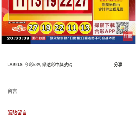
LABELS:
今彩539
樂透彩中獎號碼
分享
留言
張貼留言