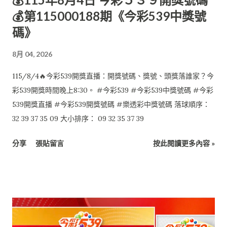
💰第115000188期《今彩539中獎號
碼》
8月 04, 2026
115/8/4🔥今彩539開獎直播：開獎號碼、獎號、頭獎落誰家？今
彩539開獎時間晚上8:30。 #今彩539 #今彩539中獎號碼 #今彩
539開獎直播 #今彩539開獎號碼 #樂透彩中獎號碼 落球順序：
32 39 37 35 09 大小排序： 09 32 35 37 39
分享
張貼留言
按此閱讀更多內容 »