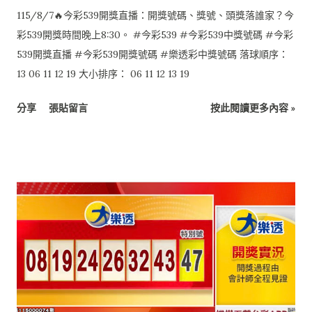
115/8/7🔥今彩539開獎直播：開獎號碼、獎號、頭獎落誰家？今
彩539開獎時間晚上8:30。 #今彩539 #今彩539中獎號碼 #今彩
539開獎直播 #今彩539開獎號碼 #樂透彩中獎號碼 落球順序：
13 06 11 12 19 大小排序： 06 11 12 13 19
分享
張貼留言
按此閱讀更多內容 »