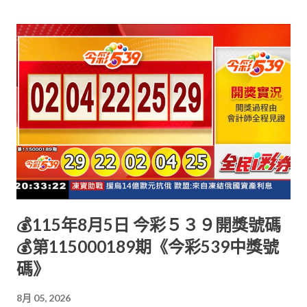
💰115年8月5日 今彩５３９開獎號碼
💰第115000189期《今彩539中獎號
碼》
8月 05, 2026