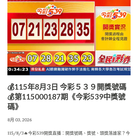
💰115年8月3日 今彩５３９開獎號碼
💰第115000187期《今彩539中獎號
碼》
8月 03, 2026
115/8/3🔥今彩539開獎直播：開獎號碼、獎號、頭獎落誰家？今