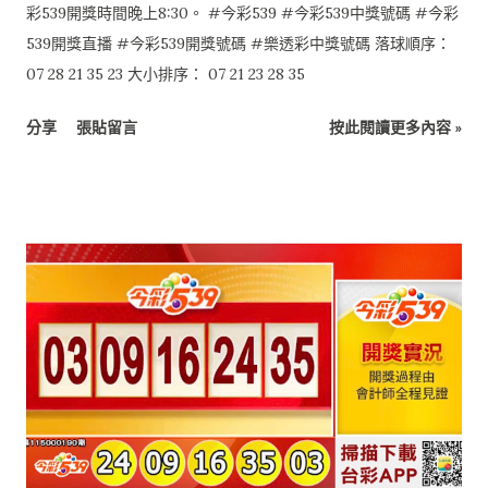
彩539開獎時間晚上8:30。 #今彩539 #今彩539中獎號碼 #今彩
539開獎直播 #今彩539開獎號碼 #樂透彩中獎號碼 落球順序：
07 28 21 35 23 大小排序： 07 21 23 28 35
分享
張貼留言
按此閱讀更多內容 »