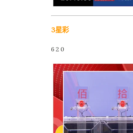
3星彩
6 2 0