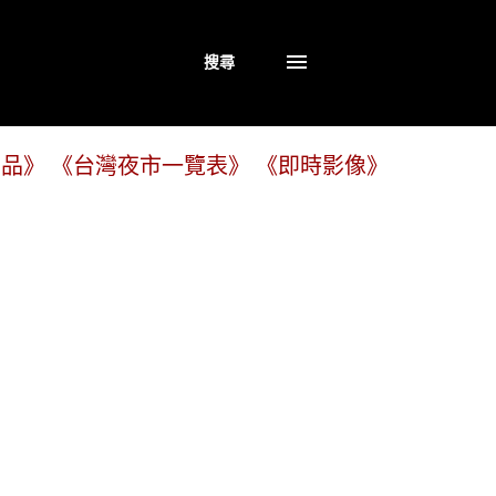
搜尋
商品》
《台灣夜市一覽表》
《即時影像》