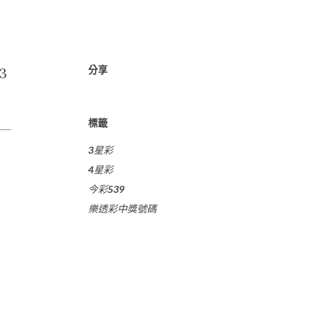
分享
3
標籤
3星彩
4星彩
今彩539
樂透彩中獎號碼