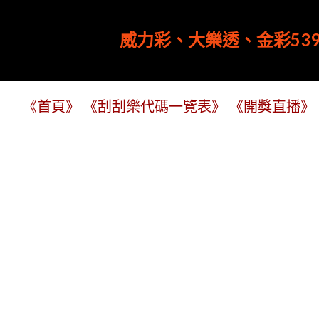
威力彩、大樂透、金彩539
《首頁》
《刮刮樂代碼一覽表》
《開獎直播》