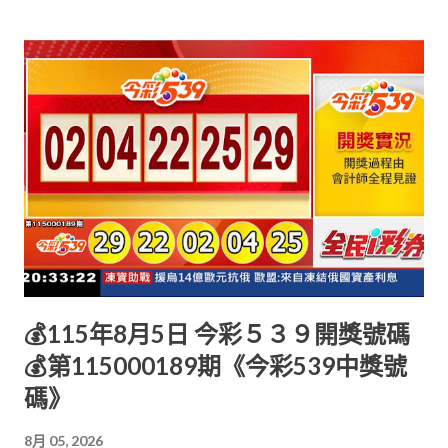
💰115年8月5日 今彩５３９開獎號碼
💰第115000189期《今彩539中獎號
碼》
8月 05, 2026