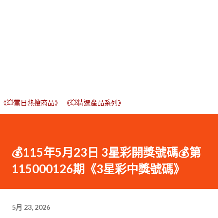
《💥當日熱搜商品》
《💥精選產品系列》
💰115年5月23日 3星彩開獎號碼💰第
115000126期《3星彩中獎號碼》
5月 23, 2026