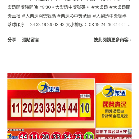
樂透開獎時間晚上8:30。大樂透中獎號碼。 #大樂透 #大樂透開
獎直播 #大樂透開獎號碼 #樂透彩中獎號碼 #大樂透中獎號碼
落球順序： 24 32 19 26 08 43 大小排序： 08 19 24 26 32 43 特
別號：47
分享
張貼留言
按此閱讀更多內容 »