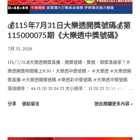
💰115年7月31日大樂透開獎號碼💰第
115000075期《大樂透中獎號碼》
7月 31, 2026
115/7/31💰大樂透開獎直播：開獎號碼、獎號、頭獎落誰家？大
樂透開獎時間晚上8:30。大樂透中獎號碼。 #大樂透 #大樂透開
獎直播 #大樂透開獎號碼 #樂透彩中獎號碼 #大樂透中獎號碼
落球順序： 44 11 20 33 34 23 大小排序： 11 20 23 33 34 44 特別
號：10
分享
張貼留言
按此閱讀更多內容 »