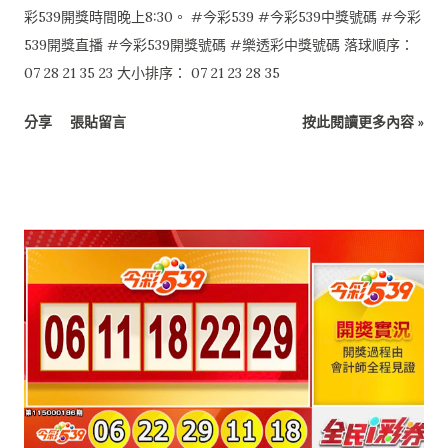
彩539開獎時間晚上8:30。 #今彩539 #今彩539中獎號碼 #今彩
539開獎直播 #今彩539開獎號碼 #樂透彩中獎號碼 落球順序：
07 28 21 35 23 大小排序： 07 21 23 28 35
分享
張貼留言
按此閱讀更多內容 »