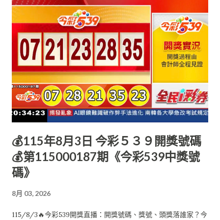
💰115年8月3日 今彩５３９開獎號碼
💰第115000187期《今彩539中獎號
碼》
8月 03, 2026
115/8/3🔥今彩539開獎直播：開獎號碼、獎號、頭獎落誰家？今