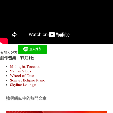
🔥加入好友
創作音樂 - TUI Hz
Midnight Toccata
Tainan Vibes
Wheel of Fate
Scarlet Eclipse Piano
Skyline Lounge
這個網誌中的熱門文章