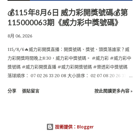
💰115年8月6日 威力彩開獎號碼💰第
115000063期《威力彩中獎號碼》
8月 06, 2026
115/8/6🔥威力彩開獎直播：開獎號碼、獎號、頭獎落誰家？威
力彩開獎時間晚上8:30，威力彩中獎號碼。 #威力彩 #威力彩中
獎號碼 #威力彩開獎直播 #威力彩開獎號碼 #樂透彩中獎號碼
落球順序： 07 02 26 33 20 08 大小排序： 02 07 08 20 26 33 第
二區：04
分享
張貼留言
按此閱讀更多內容 »
技術提供：Blogger