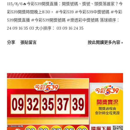
115/8/6🔥今彩539開獎直播：開獎號碼、獎號、頭獎落誰家？今
彩539開獎時間晚上8:30。 #今彩539 #今彩539中獎號碼 #今彩
539開獎直播 #今彩539開獎號碼 #樂透彩中獎號碼 落球順序：
24 09 16 35 03 大小排序： 03 09 16 24 35
分享
張貼留言
按此閱讀更多內容 »