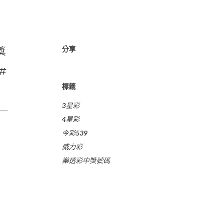
分享
獎
#
標籤
3星彩
4星彩
今彩539
威力彩
樂透彩中獎號碼