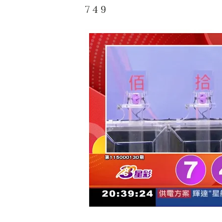
7 4 9