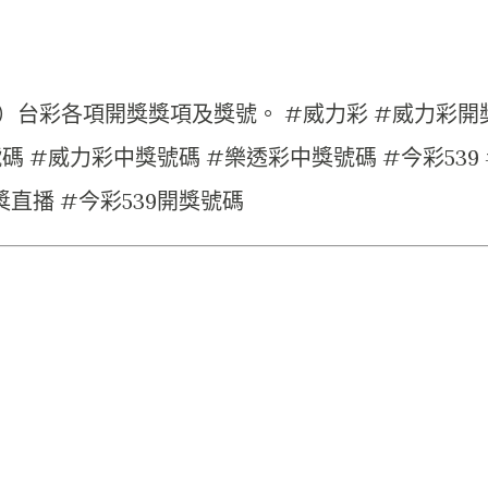
8日）台彩各項開獎獎項及獎號。 #威力彩 #威力彩開
碼 #威力彩中獎號碼 #樂透彩中獎號碼 #今彩539 
獎直播 #今彩539開獎號碼