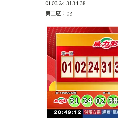
01 02 24 31 34 38
第二區：03