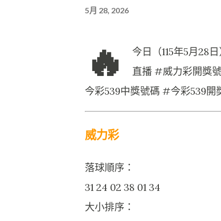
5月 28, 2026
🔥
今日（115年5月2
直播 #威力彩開獎號
今彩539中獎號碼 #今彩539開
威力彩
落球順序：
31 24 02 38 01 34
大小排序：