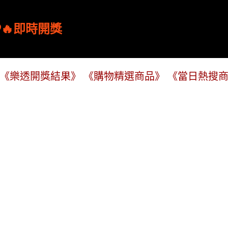
跳到主要內容
🔥即時開獎
《樂透開獎結果》
《購物精選商品》
《當日熱搜