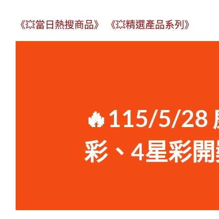
《💥當日熱搜商品》
《💥精選產品系列》
🔥115/5/
彩、4星彩開