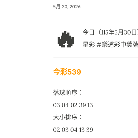
5月 30, 2026
🔥
今日（115年5月30
星彩 #樂透彩中獎
今彩539
落球順序：
03 04 02 39 13
大小排序：
02 03 04 13 39