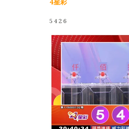
4星彩
5 4 2 6