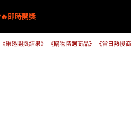
跳到主要內容
🔥即時開獎
《樂透開獎結果》
《購物精選商品》
《當日熱搜