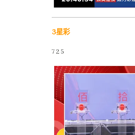
3星彩
7 2 5