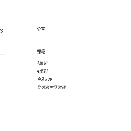
分享
3
標籤
3星彩
4星彩
今彩539
樂透彩中獎號碼