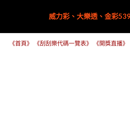
威力彩、大樂透、金彩539
《首頁》
《刮刮樂代碼一覽表》
《開獎直播》