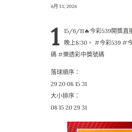
6月 11, 2026
1
15/6/11🔥今彩539
晚上8:30。 #今彩539 
碼 #樂透彩中獎號碼
落球順序：
29 20 08 15 31
大小排序：
08 15 20 29 31