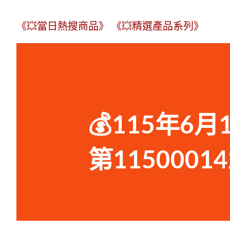
《💥當日熱搜商品》
《💥精選產品系列》
💰115年6
第115000