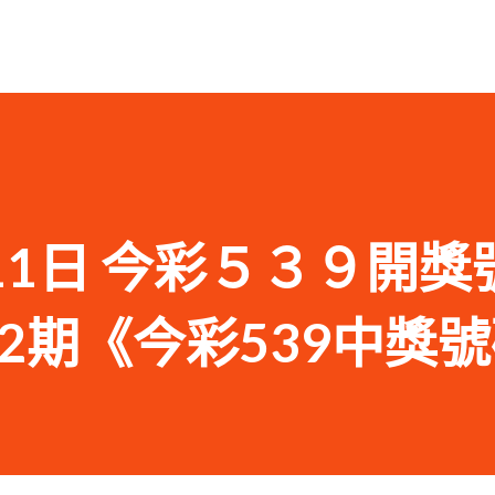
月11日 今彩５３９開獎
142期《今彩539中獎