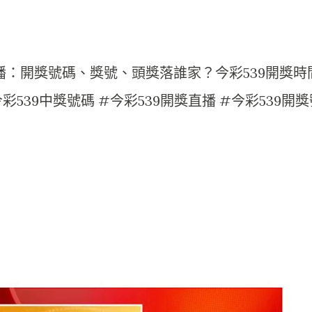
開獎直播：開獎號碼、獎號、頭獎落誰家？今彩539開獎時
#今彩539中獎號碼 #今彩539開獎直播 #今彩539開