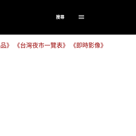
搜尋
商品》
《台灣夜市一覽表》
《即時影像》