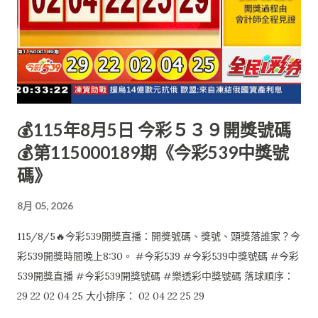
💰115年8月5日 今彩５３９開獎號碼
💰第115000189期《今彩539中獎號
碼》
8月 05, 2026
115/8/5🔥今彩539開獎直播：開獎號碼、獎號、頭獎落誰家？今
彩539開獎時間晚上8:30。 #今彩539 #今彩539中獎號碼 #今彩
539開獎直播 #今彩539開獎號碼 #樂透彩中獎號碼 落球順序：
29 22 02 04 25 大小排序： 02 04 22 25 29