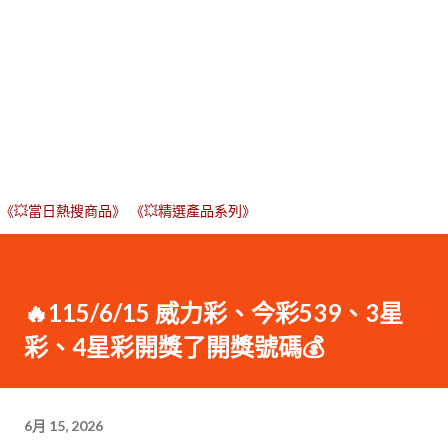
《💥當日熱搜商品》
《💥精選產品系列》
🔥115/6/15 威力彩、今彩539、3星
彩、4星彩開獎了開獎號碼💰
6月 15, 2026