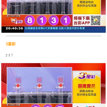
3星彩
2 3 7