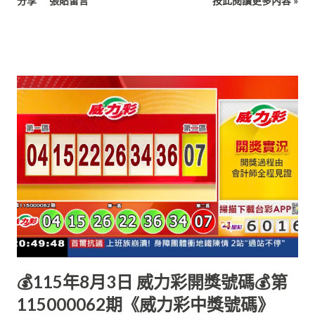
分享
張貼留言
按此閱讀更多內容 »
💰115年8月3日 威力彩開獎號碼💰第
115000062期《威力彩中獎號碼》