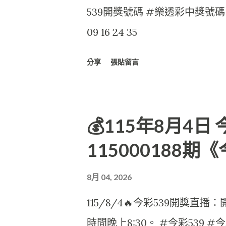
539開獎號碼 #樂透彩中獎號碼 落球
09 16 24 35
分享
張貼留言
💰115年8月4
115000188期
8月 04, 2026
115/8/4🔥今彩539開獎
時間晚上8:30。 #今彩539 #