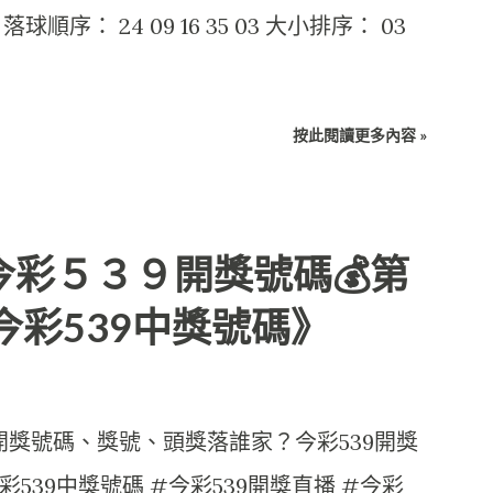
順序： 24 09 16 35 03 大小排序： 03
按此閱讀更多內容 »
日 今彩５３９開獎號碼💰第
《今彩539中獎號碼》
直播：開獎號碼、獎號、頭獎落誰家？今彩539開獎
今彩539中獎號碼 #今彩539開獎直播 #今彩