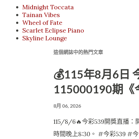
Midnight Toccata
Tainan Vibes
Wheel of Fate
Scarlet Eclipse Piano
Skyline Lounge
這個網誌中的熱門文章
💰115年8月6
115000190期
8月 06, 2026
115/8/6🔥今彩539開獎
時間晚上8:30。 #今彩539 #