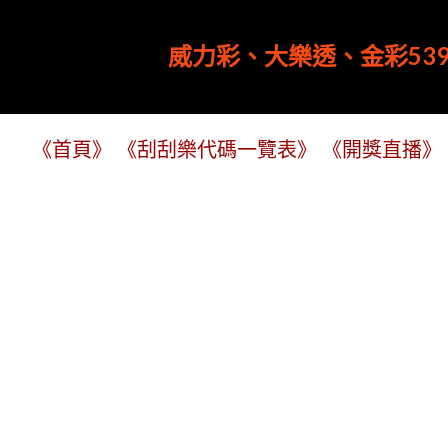
威力彩、大樂透、金彩539
《首頁》
《刮刮樂代碼一覽表》
《開獎直播》