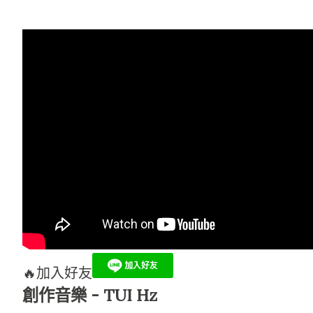
🔥加入好友
創作音樂 - TUI Hz