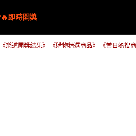
跳到主要內容
🔥即時開獎
《樂透開獎結果》
《購物精選商品》
《當日熱搜