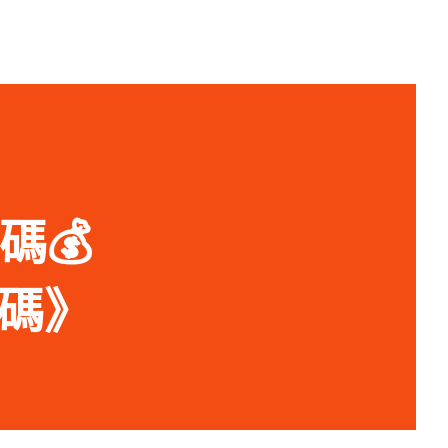
碼💰
號碼》