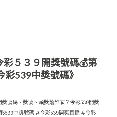
日 今彩５３９開獎號碼💰第
《今彩539中獎號碼》
直播：開獎號碼、獎號、頭獎落誰家？今彩539開獎
今彩539中獎號碼 #今彩539開獎直播 #今彩