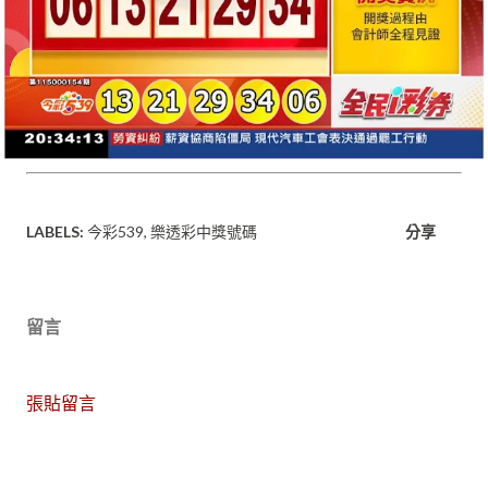
LABELS:
今彩539
樂透彩中獎號碼
分享
留言
張貼留言