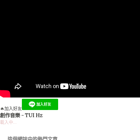
🔥加入好友
創作音樂 - TUI Hz
載入中…
這個網誌中的熱門文章