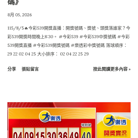
碼》
8月 05, 2026
115/8/5🔥今彩539開獎直播：開獎號碼、獎號、頭獎落誰家？今
彩539開獎時間晚上8:30。 #今彩539 #今彩539中獎號碼 #今彩
539開獎直播 #今彩539開獎號碼 #樂透彩中獎號碼 落球順序：
29 22 02 04 25 大小排序： 02 04 22 25 29
分享
張貼留言
按此閱讀更多內容 »