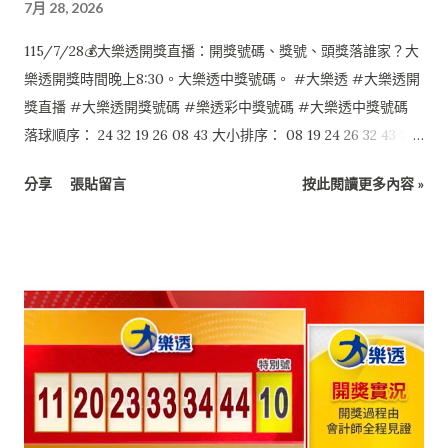
7月 28, 2026
115/7/28💰大樂透開獎直播：開獎號碼、獎號、頭獎落誰家？大
樂透開獎時間晚上8:30。大樂透中獎號碼。 #大樂透 #大樂透開
獎直播 #大樂透開獎號碼 #樂透彩中獎號碼 #大樂透中獎號碼
落球順序： 24 32 19 26 08 43 大小排序： 08 19 24 26 32 43 特
別號：47
分享
張貼留言
按此閱讀更多內容 »