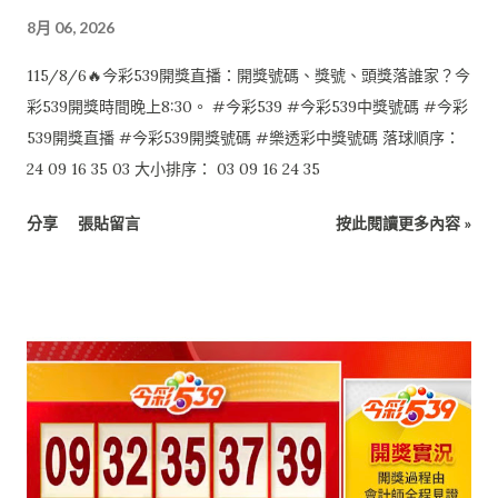
8月 06, 2026
115/8/6🔥今彩539開獎直播：開獎號碼、獎號、頭獎落誰家？今
彩539開獎時間晚上8:30。 #今彩539 #今彩539中獎號碼 #今彩
539開獎直播 #今彩539開獎號碼 #樂透彩中獎號碼 落球順序：
24 09 16 35 03 大小排序： 03 09 16 24 35
分享
張貼留言
按此閱讀更多內容 »