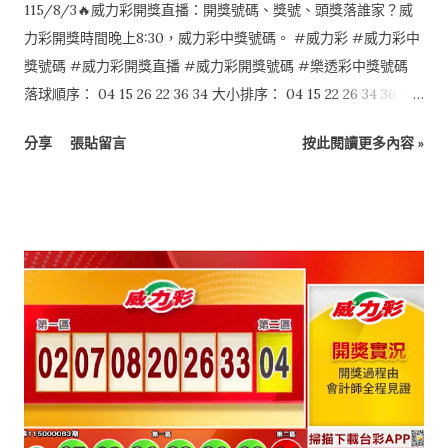
115/8/3🔥威力彩開獎直播：開獎號碼、獎號、頭獎落誰家？威
力彩開獎時間晚上8:30，威力彩中獎號碼。 #威力彩 #威力彩中
獎號碼 #威力彩開獎直播 #威力彩開獎號碼 #樂透彩中獎號碼
落球順序： 04 15 26 22 36 34 大小排序： 04 15 22 26 34 36 第
二區：07
分享
張貼留言
按此閱讀更多內容 »