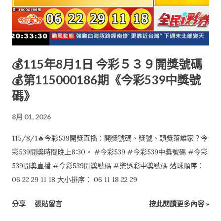
💰115年8月1日 今彩５３９開獎號碼
💰第115000186期《今彩539中獎號
碼》
8月 01, 2026
115/8/1🔥今彩539開獎直播：開獎號碼、獎號、頭獎落誰家？今
彩539開獎時間晚上8:30。 #今彩539 #今彩539中獎號碼 #今彩
539開獎直播 #今彩539開獎號碼 #樂透彩中獎號碼 落球順序：
06 22 29 11 18 大小排序： 06 11 18 22 29
分享
張貼留言
按此閱讀更多內容 »