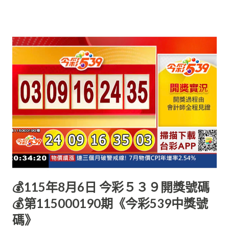
💰115年8月6日 今彩５３９開獎號碼
💰第115000190期《今彩539中獎號
碼》