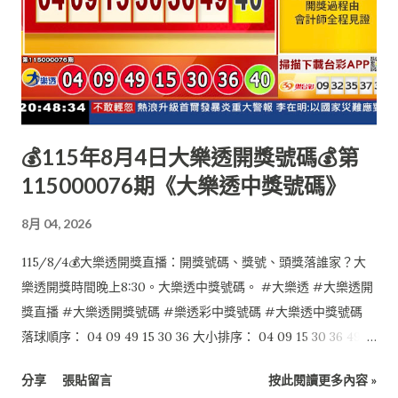
💰115年8月4日大樂透開獎號碼💰第
115000076期《大樂透中獎號碼》
8月 04, 2026
115/8/4💰大樂透開獎直播：開獎號碼、獎號、頭獎落誰家？大
樂透開獎時間晚上8:30。大樂透中獎號碼。 #大樂透 #大樂透開
獎直播 #大樂透開獎號碼 #樂透彩中獎號碼 #大樂透中獎號碼
落球順序： 04 09 49 15 30 36 大小排序： 04 09 15 30 36 49 特
別號：40
分享
張貼留言
按此閱讀更多內容 »