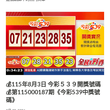
💰115年8月3日 今彩５３９開獎號碼
💰第115000187期《今彩539中獎號
碼》