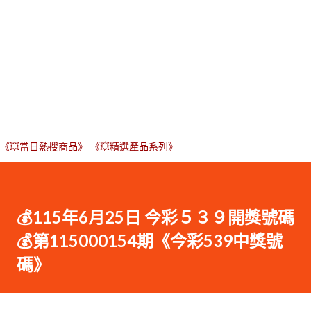
《💥當日熱搜商品》
《💥精選產品系列》
💰115年6月25日 今彩５３９開獎號碼
💰第115000154期《今彩539中獎號
碼》