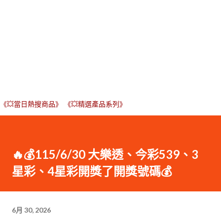
《💥當日熱搜商品》
《💥精選產品系列》
🔥💰115/6/30 大樂透、今彩539、3
星彩、4星彩開獎了開獎號碼💰
6月 30, 2026