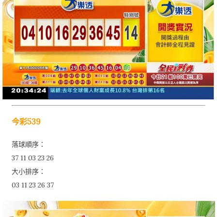
今彩539
落球順序：
37 11 03 23 26
大小排序：
03 11 23 26 37