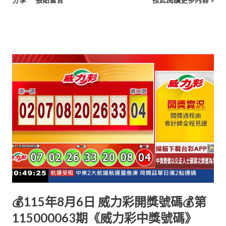
💰115年8月6日 威力彩開獎號碼💰第
115000063期《威力彩中獎號碼》