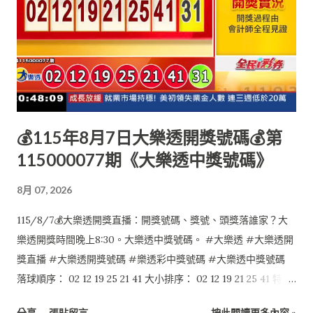
💰115年8月7日大樂透開獎號碼💰第
115000077期《大樂透中獎號碼》
8月 07, 2026
115/8/7💰大樂透開獎直播：開獎號碼、獎號、頭獎落誰家？大
樂透開獎時間晚上8:30。大樂透中獎號碼。 #大樂透 #大樂透開
獎直播 #大樂透開獎號碼 #樂透彩中獎號碼 #大樂透中獎號碼
落球順序： 02 12 19 25 21 41 大小排序： 02 12 19 21 25 41 特別
號：31
分享
張貼留言
按此閱讀更多內容 »