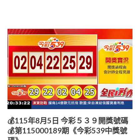
💰115年8月5日 今彩５３９開獎號碼
💰第115000189期《今彩539中獎號