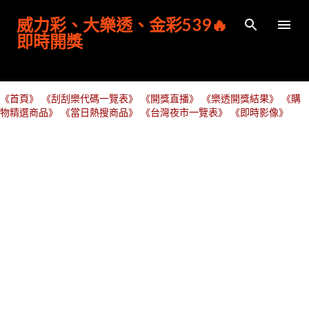
跳到主要內容
威力彩、大樂透、金彩539🔥
即時開獎
《首頁》
《刮刮樂代碼一覽表》
《開獎直播》
《樂透開獎結果》
《購
物精選商品》
《當日熱搜商品》
《台灣夜市一覽表》
《即時影像》