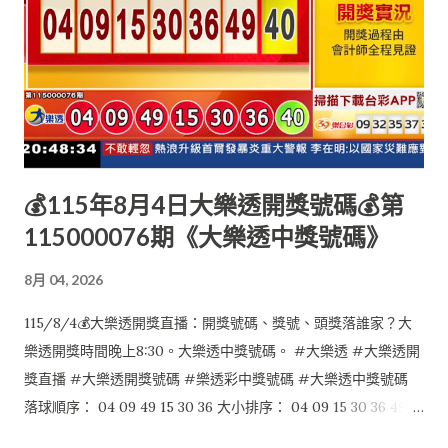
💰115年8月4日大樂透開獎號碼💰第
115000076期《大樂透中獎號碼》
8月 04, 2026
115/8/4💰大樂透開獎直播：開獎號碼、獎號、頭獎落誰家？大
樂透開獎時間晚上8:30。大樂透中獎號碼。 #大樂透 #大樂透開
獎直播 #大樂透開獎號碼 #樂透彩中獎號碼 #大樂透中獎號碼
落球順序： 04 09 49 15 30 36 大小排序： 04 09 15 30 36 49 特
別號：40