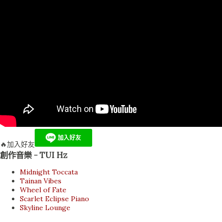
🔥加入好友
創作音樂 - TUI Hz
Midnight Toccata
Tainan Vibes
Wheel of Fate
Scarlet Eclipse Piano
Skyline Lounge