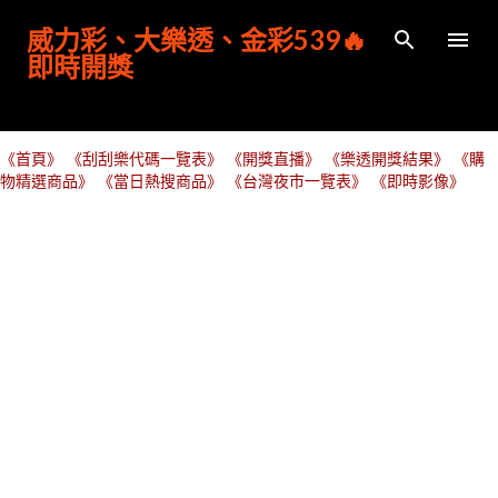
跳到主要內容
威力彩、大樂透、金彩539🔥
即時開獎
《首頁》
《刮刮樂代碼一覽表》
《開獎直播》
《樂透開獎結果》
《購
物精選商品》
《當日熱搜商品》
《台灣夜市一覽表》
《即時影像》