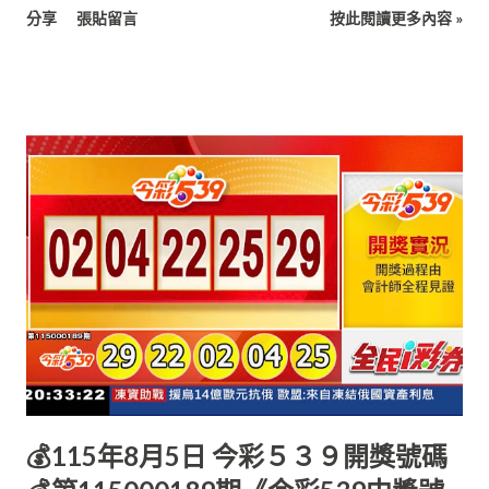
分享
張貼留言
按此閱讀更多內容 »
💰115年8月5日 今彩５３９開獎號碼