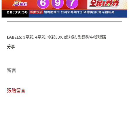
LABELS:
3星彩
4星彩
今彩539
威力彩
樂透彩中獎號碼
分享
留言
張貼留言