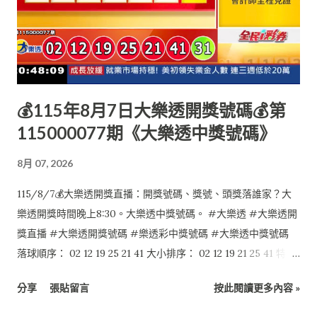
💰115年8月7日大樂透開獎號碼💰第
115000077期《大樂透中獎號碼》
8月 07, 2026
115/8/7💰大樂透開獎直播：開獎號碼、獎號、頭獎落誰家？大
樂透開獎時間晚上8:30。大樂透中獎號碼。 #大樂透 #大樂透開
獎直播 #大樂透開獎號碼 #樂透彩中獎號碼 #大樂透中獎號碼
落球順序： 02 12 19 25 21 41 大小排序： 02 12 19 21 25 41 特別
號：31
分享
張貼留言
按此閱讀更多內容 »