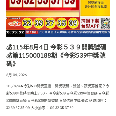
💰115年8月4日 今彩５３９開獎號碼
💰第115000188期《今彩539中獎號
碼》
8月 04, 2026
115/8/4🔥今彩539開獎直播：開獎號碼、獎號、頭獎落誰家？今
彩539開獎時間晚上8:30。 #今彩539 #今彩539中獎號碼 #今彩
539開獎直播 #今彩539開獎號碼 #樂透彩中獎號碼 落球順序：
32 39 37 35 09 大小排序： 09 32 35 37 39