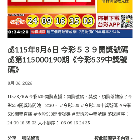
💰115年8月6日 今彩５３９開獎號碼
💰第115000190期《今彩539中獎號
碼》
8月 06, 2026
115/8/6🔥今彩539開獎直播：開獎號碼、獎號、頭獎落誰家？今
彩539開獎時間晚上8:30。 #今彩539 #今彩539中獎號碼 #今彩
539開獎直播 #今彩539開獎號碼 #樂透彩中獎號碼 落球順序：
24 09 16 35 03 大小排序： 03 09 16 24 35
分享
張貼留言
按此閱讀更多內容 »