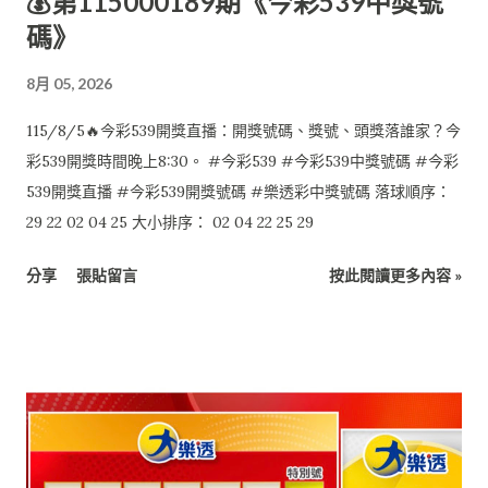
💰第115000189期《今彩539中獎號
碼》
8月 05, 2026
115/8/5🔥今彩539開獎直播：開獎號碼、獎號、頭獎落誰家？今
彩539開獎時間晚上8:30。 #今彩539 #今彩539中獎號碼 #今彩
539開獎直播 #今彩539開獎號碼 #樂透彩中獎號碼 落球順序：
29 22 02 04 25 大小排序： 02 04 22 25 29
分享
張貼留言
按此閱讀更多內容 »