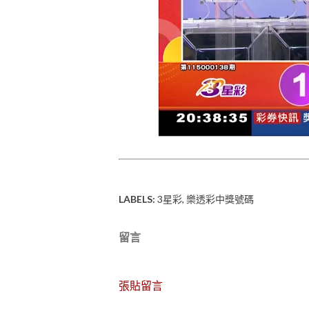
LABELS:
3星彩
樂透彩中獎號碼
留言
張貼留言