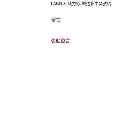
LABELS:
威力彩
樂透彩中獎號碼
留言
張貼留言