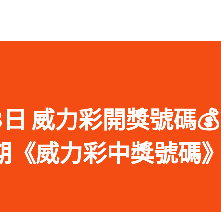
月8日 威力彩開獎號碼
46期《威力彩中獎號碼