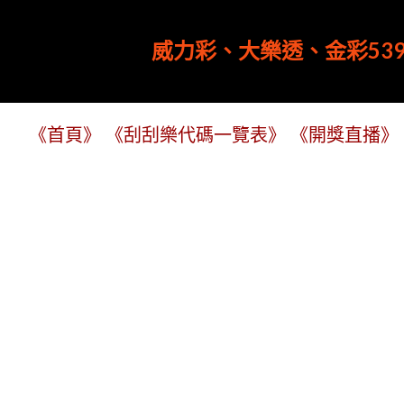
威力彩、大樂透、金彩539
《首頁》
《刮刮樂代碼一覽表》
《開獎直播》