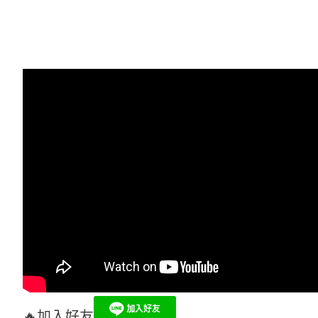
🔥加入好友