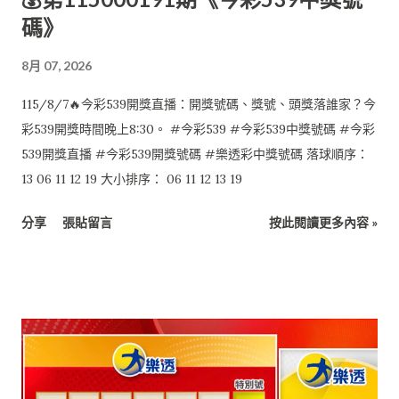
碼》
8月 07, 2026
115/8/7🔥今彩539開獎直播：開獎號碼、獎號、頭獎落誰家？今
彩539開獎時間晚上8:30。 #今彩539 #今彩539中獎號碼 #今彩
539開獎直播 #今彩539開獎號碼 #樂透彩中獎號碼 落球順序：
13 06 11 12 19 大小排序： 06 11 12 13 19
分享
張貼留言
按此閱讀更多內容 »