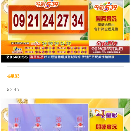
4星彩
5 3 4 7