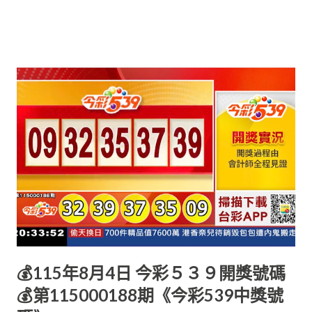
💰115年8月4日 今彩５３９開獎號碼
💰第115000188期《今彩539中獎號