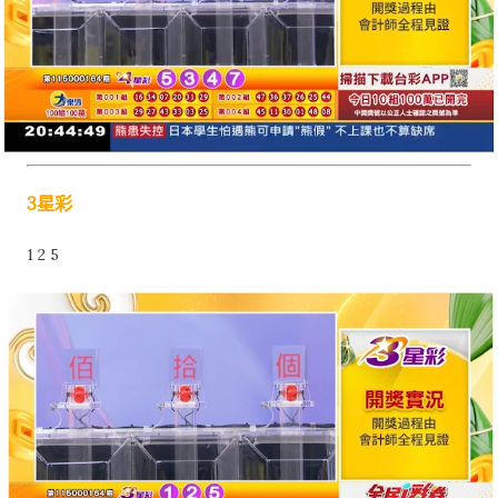
3星彩
1 2 5