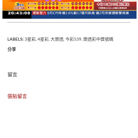
LABELS:
3星彩
4星彩
大樂透
今彩539
樂透彩中獎號碼
分享
留言
張貼留言