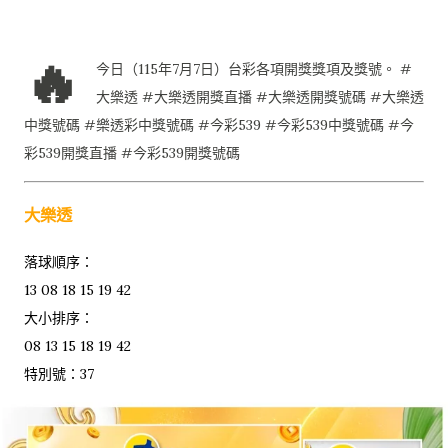
🔥
今日（115年7月7日）台彩各項開獎獎項及獎號。 #
大樂透 #大樂透開獎直播 #大樂透開獎號碼 #大樂透
中獎號碼 #樂透彩中獎號碼 #今彩539 #今彩539中獎號碼 #今
彩539開獎直播 #今彩539開獎號碼
大樂透
落球順序：
13 08 18 15 19 42
大小排序：
08 13 15 18 19 42
特別號：37