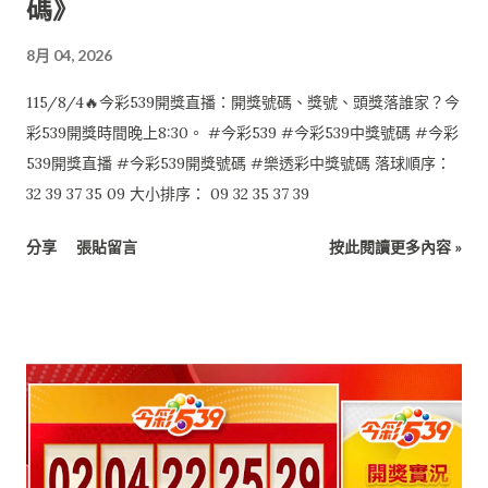
碼》
8月 04, 2026
115/8/4🔥今彩539開獎直播：開獎號碼、獎號、頭獎落誰家？今
彩539開獎時間晚上8:30。 #今彩539 #今彩539中獎號碼 #今彩
539開獎直播 #今彩539開獎號碼 #樂透彩中獎號碼 落球順序：
32 39 37 35 09 大小排序： 09 32 35 37 39
分享
張貼留言
按此閱讀更多內容 »