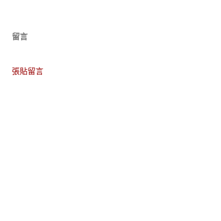
留言
張貼留言