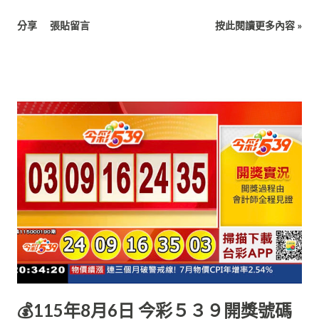
分享
張貼留言
按此閱讀更多內容 »
💰115年8月6日 今彩５３９開獎號碼