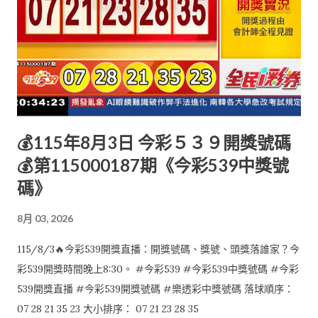
💰115年8月3日 今彩５３９開獎號碼
💰第115000187期《今彩539中獎號
碼》
8月 03, 2026
115/8/3🔥今彩539開獎直播：開獎號碼、獎號、頭獎落誰家？今
彩539開獎時間晚上8:30。 #今彩539 #今彩539中獎號碼 #今彩
539開獎直播 #今彩539開獎號碼 #樂透彩中獎號碼 落球順序：
07 28 21 35 23 大小排序： 07 21 23 28 35