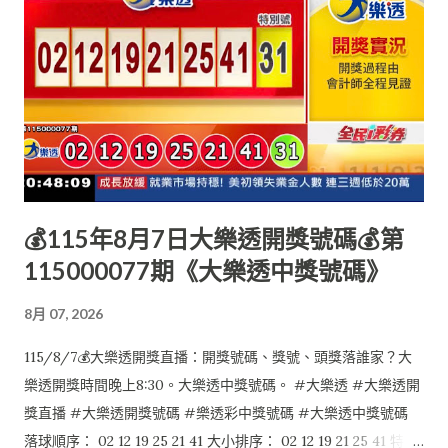
💰115年8月7日大樂透開獎號碼💰第
115000077期《大樂透中獎號碼》
8月 07, 2026
115/8/7💰大樂透開獎直播：開獎號碼、獎號、頭獎落誰家？大
樂透開獎時間晚上8:30。大樂透中獎號碼。 #大樂透 #大樂透開
獎直播 #大樂透開獎號碼 #樂透彩中獎號碼 #大樂透中獎號碼
落球順序： 02 12 19 25 21 41 大小排序： 02 12 19 21 25 41 特別