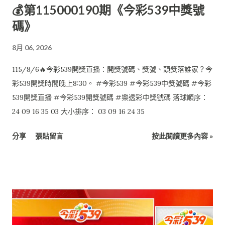
💰第115000190期《今彩539中獎號
碼》
8月 06, 2026
115/8/6🔥今彩539開獎直播：開獎號碼、獎號、頭獎落誰家？今
彩539開獎時間晚上8:30。 #今彩539 #今彩539中獎號碼 #今彩
539開獎直播 #今彩539開獎號碼 #樂透彩中獎號碼 落球順序：
24 09 16 35 03 大小排序： 03 09 16 24 35
分享
張貼留言
按此閱讀更多內容 »