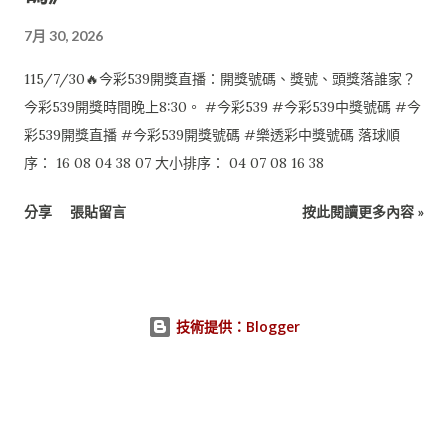
7月 30, 2026
115/7/30🔥今彩539開獎直播：開獎號碼、獎號、頭獎落誰家？
今彩539開獎時間晚上8:30。 #今彩539 #今彩539中獎號碼 #今
彩539開獎直播 #今彩539開獎號碼 #樂透彩中獎號碼 落球順
序： 16 08 04 38 07 大小排序： 04 07 08 16 38
分享
張貼留言
按此閱讀更多內容 »
技術提供：Blogger