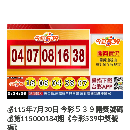
💰115年7月30日 今彩５３９開獎號碼
💰第115000184期《今彩539中獎號
碼》