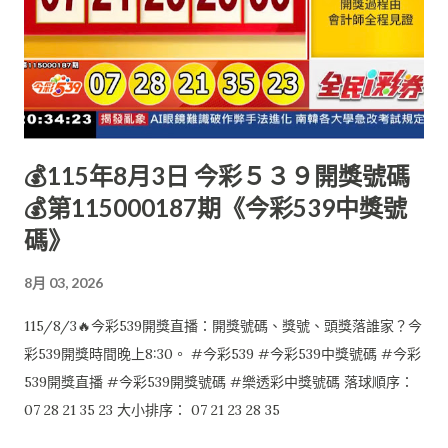
💰115年8月3日 今彩５３９開獎號碼
💰第115000187期《今彩539中獎號
碼》
8月 03, 2026
115/8/3🔥今彩539開獎直播：開獎號碼、獎號、頭獎落誰家？今
彩539開獎時間晚上8:30。 #今彩539 #今彩539中獎號碼 #今彩
539開獎直播 #今彩539開獎號碼 #樂透彩中獎號碼 落球順序：
07 28 21 35 23 大小排序： 07 21 23 28 35