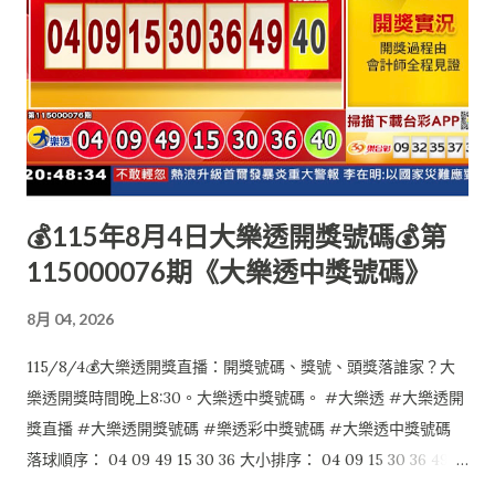
💰115年8月4日大樂透開獎號碼💰第
115000076期《大樂透中獎號碼》
8月 04, 2026
115/8/4💰大樂透開獎直播：開獎號碼、獎號、頭獎落誰家？大
樂透開獎時間晚上8:30。大樂透中獎號碼。 #大樂透 #大樂透開
獎直播 #大樂透開獎號碼 #樂透彩中獎號碼 #大樂透中獎號碼
落球順序： 04 09 49 15 30 36 大小排序： 04 09 15 30 36 49 特
別號：40