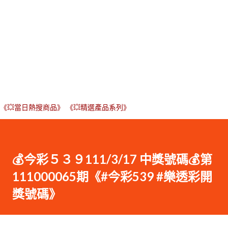
《💥當日熱搜商品》
《💥精選產品系列》
💰今彩５３９111/3/17 中獎號碼💰第
111000065期《#今彩539 #樂透彩開
獎號碼》