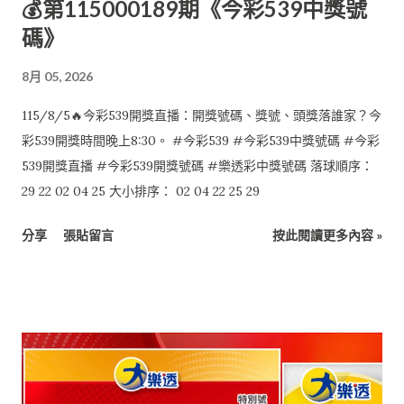
💰第115000189期《今彩539中獎號
碼》
8月 05, 2026
115/8/5🔥今彩539開獎直播：開獎號碼、獎號、頭獎落誰家？今
彩539開獎時間晚上8:30。 #今彩539 #今彩539中獎號碼 #今彩
539開獎直播 #今彩539開獎號碼 #樂透彩中獎號碼 落球順序：
29 22 02 04 25 大小排序： 02 04 22 25 29
分享
張貼留言
按此閱讀更多內容 »