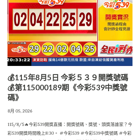
💰115年8月5日 今彩５３９開獎號碼
💰第115000189期《今彩539中獎號
碼》
8月 05, 2026
115/8/5🔥今彩539開獎直播：開獎號碼、獎號、頭獎落誰家？今
彩539開獎時間晚上8:30。 #今彩539 #今彩539中獎號碼 #今彩