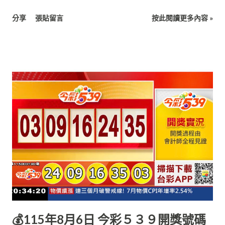
分享
張貼留言
按此閱讀更多內容 »
💰115年8月6日 今彩５３９開獎號碼