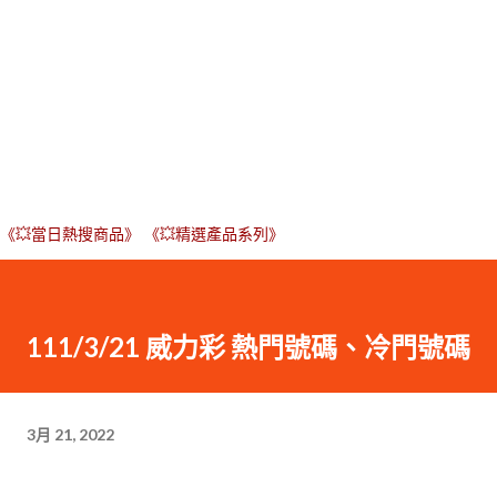
《💥當日熱搜商品》
《💥精選產品系列》
111/3/21 威力彩 熱門號碼、冷門號碼
3月 21, 2022