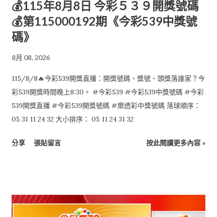
💰115年8月8日 今彩５３９開獎號碼
💰第115000192期《今彩539中獎號
碼》
8月 08, 2026
115/8/8🔥今彩539開獎直播：開獎號碼、獎號、頭獎落誰家？今
彩539開獎時間晚上8:30。 #今彩539 #今彩539中獎號碼 #今彩
539開獎直播 #今彩539開獎號碼 #樂透彩中獎號碼 落球順序：
05 31 11 24 32 大小排序： 05 11 24 31 32
分享
張貼留言
按此閱讀更多內容 »