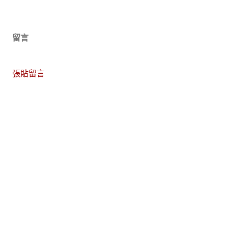
留言
張貼留言