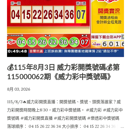
💰115年8月3日 威力彩開獎號碼💰第
115000062期《威力彩中獎號碼》
8月 03, 2026
115/8/3🔥威力彩開獎直播：開獎號碼、獎號、頭獎落誰家？威
力彩開獎時間晚上8:30，威力彩中獎號碼。 #威力彩 #威力彩中
獎號碼 #威力彩開獎直播 #威力彩開獎號碼 #樂透彩中獎號碼
落球順序： 04 15 26 22 36 34 大小排序： 04 15 22 26 34 36 第