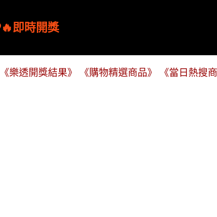
跳到主要內容
🔥即時開獎
《樂透開獎結果》
《購物精選商品》
《當日熱搜