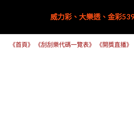
威力彩、大樂透、金彩539
《首頁》
《刮刮樂代碼一覽表》
《開獎直播》