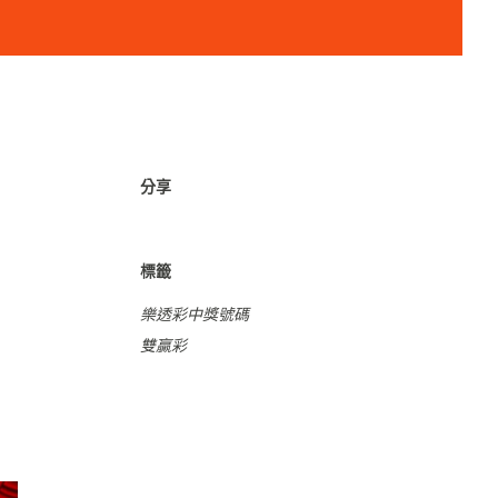
分享
標籤
樂透彩中獎號碼
雙贏彩