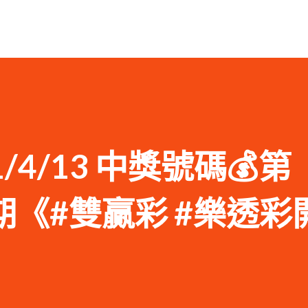
1/4/13 中獎號碼💰第
88期《#雙贏彩 #樂透