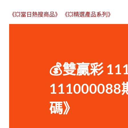
《💥當日熱搜商品》
《💥精選產品系列》
💰雙贏彩 11
1110000
碼》