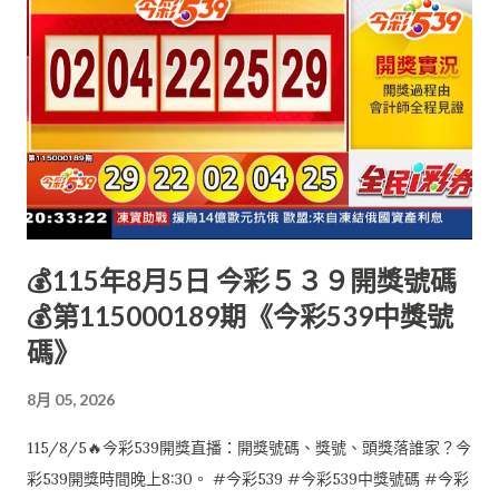
💰115年8月5日 今彩５３９開獎號碼
💰第115000189期《今彩539中獎號
碼》
8月 05, 2026
115/8/5🔥今彩539開獎直播：開獎號碼、獎號、頭獎落誰家？今
彩539開獎時間晚上8:30。 #今彩539 #今彩539中獎號碼 #今彩