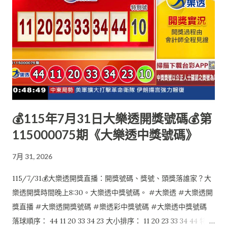
💰115年7月31日大樂透開獎號碼💰第
115000075期《大樂透中獎號碼》
7月 31, 2026
115/7/31💰大樂透開獎直播：開獎號碼、獎號、頭獎落誰家？大
樂透開獎時間晚上8:30。大樂透中獎號碼。 #大樂透 #大樂透開
獎直播 #大樂透開獎號碼 #樂透彩中獎號碼 #大樂透中獎號碼
落球順序： 44 11 20 33 34 23 大小排序： 11 20 23 33 34 44 特別