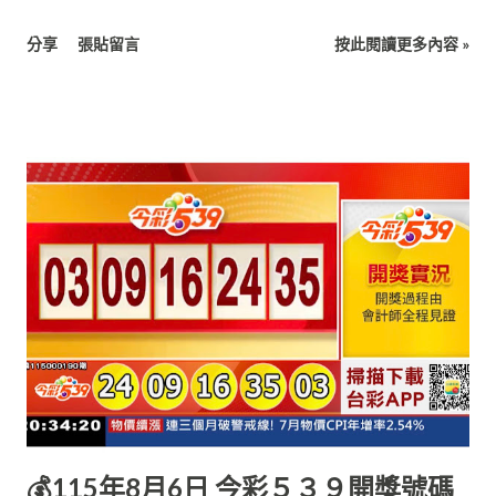
分享
張貼留言
按此閱讀更多內容 »
💰115年8月6日 今彩５３９開獎號碼