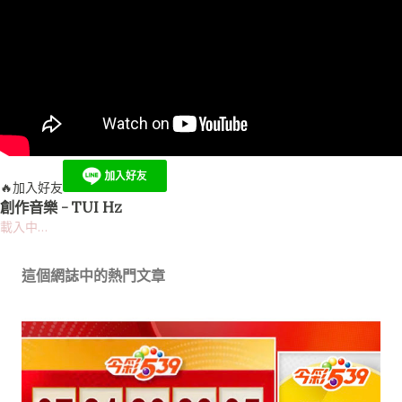
🔥加入好友
創作音樂 - TUI Hz
載入中…
這個網誌中的熱門文章