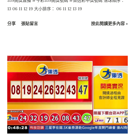
539開獎直播 #今彩539開獎號碼 #樂透彩中獎號碼 落球順序：
13 06 11 12 19 大小排序： 06 11 12 13 19
分享
張貼留言
按此閱讀更多內容 »