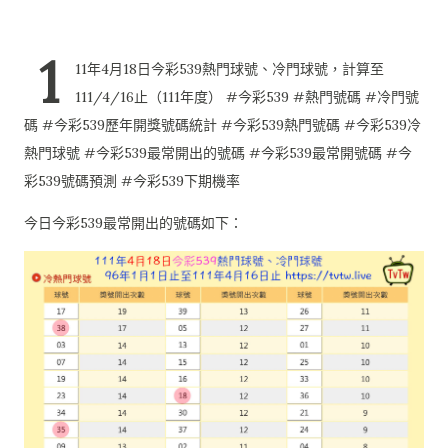
1
11年4月18日今彩539熱門球號、冷門球號，計算至
111/4/16止（111年度） #今彩539 #熱門號碼 #冷門號
碼 #今彩539歷年開獎號碼統計 #今彩539熱門號碼 #今彩539冷
熱門球號 #今彩539最常開出的號碼 #今彩539最常開號碼 #今
彩539號碼預測 #今彩539下期機率
今日今彩539最常開出的號碼如下：