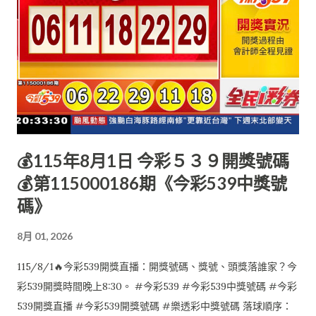
💰115年8月1日 今彩５３９開獎號碼
💰第115000186期《今彩539中獎號
碼》
8月 01, 2026
115/8/1🔥今彩539開獎直播：開獎號碼、獎號、頭獎落誰家？今
彩539開獎時間晚上8:30。 #今彩539 #今彩539中獎號碼 #今彩
539開獎直播 #今彩539開獎號碼 #樂透彩中獎號碼 落球順序：