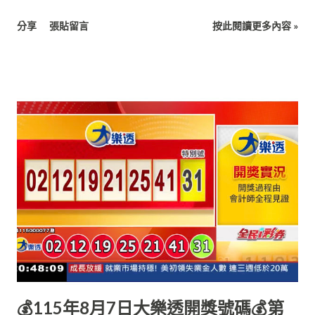
號：10
分享
張貼留言
按此閱讀更多內容 »
💰115年8月7日大樂透開獎號碼💰第