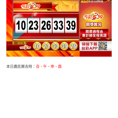
本日農民曆吉時：
丑、午、申、酉