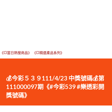
《💥當日熱搜商品》
《💥精選產品系列》
💰今彩５３９111/4/23 中獎號碼💰第
111000097期《#今彩539 #樂透彩開
獎號碼》