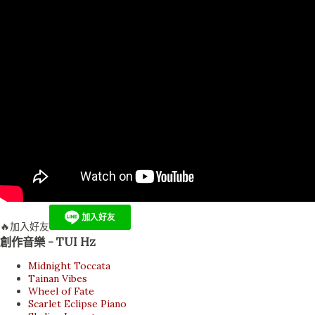
🔥加入好友
創作音樂 - TUI Hz
Midnight Toccata
Tainan Vibes
Wheel of Fate
Scarlet Eclipse Piano