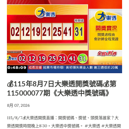
💰115年8月7日大樂透開獎號碼💰第
115000077期《大樂透中獎號碼》
8月 07, 2026
115/8/7💰大樂透開獎直播：開獎號碼、獎號、頭獎落誰家？大
樂透開獎時間晚上8:30。大樂透中獎號碼。 #大樂透 #大樂透開