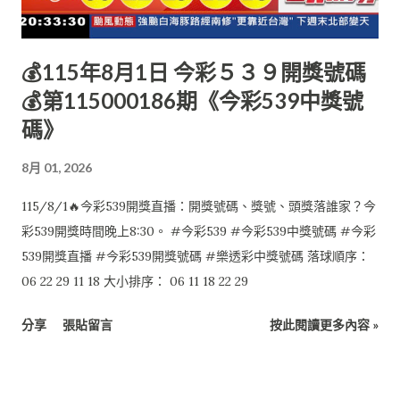
💰115年8月1日 今彩５３９開獎號碼
💰第115000186期《今彩539中獎號
碼》
8月 01, 2026
115/8/1🔥今彩539開獎直播：開獎號碼、獎號、頭獎落誰家？今
彩539開獎時間晚上8:30。 #今彩539 #今彩539中獎號碼 #今彩
539開獎直播 #今彩539開獎號碼 #樂透彩中獎號碼 落球順序：
06 22 29 11 18 大小排序： 06 11 18 22 29
分享
張貼留言
按此閱讀更多內容 »