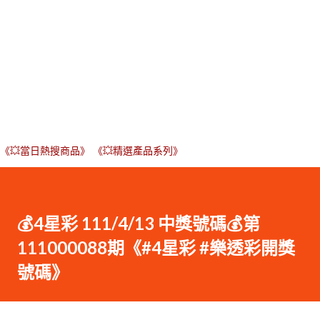
《💥當日熱搜商品》
《💥精選產品系列》
💰4星彩 111/4/13 中獎號碼💰第
111000088期《#4星彩 #樂透彩開獎
號碼》