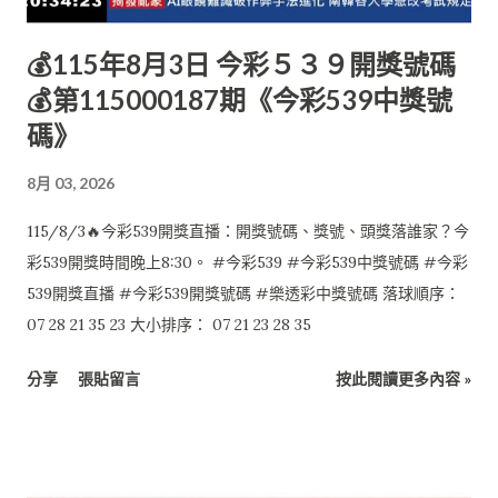
💰115年8月3日 今彩５３９開獎號碼
💰第115000187期《今彩539中獎號
碼》
8月 03, 2026
115/8/3🔥今彩539開獎直播：開獎號碼、獎號、頭獎落誰家？今
彩539開獎時間晚上8:30。 #今彩539 #今彩539中獎號碼 #今彩
539開獎直播 #今彩539開獎號碼 #樂透彩中獎號碼 落球順序：
07 28 21 35 23 大小排序： 07 21 23 28 35
分享
張貼留言
按此閱讀更多內容 »