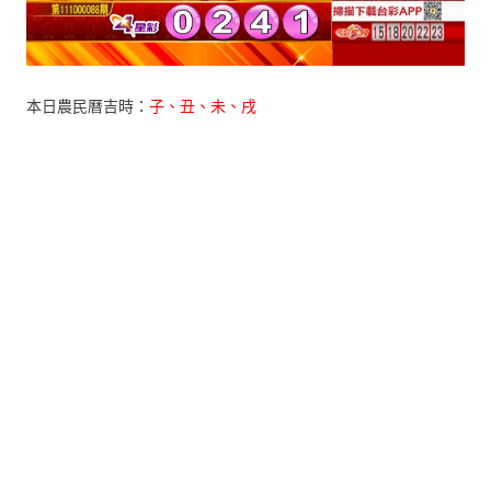
本日農民曆吉時：
子、丑、未、戌