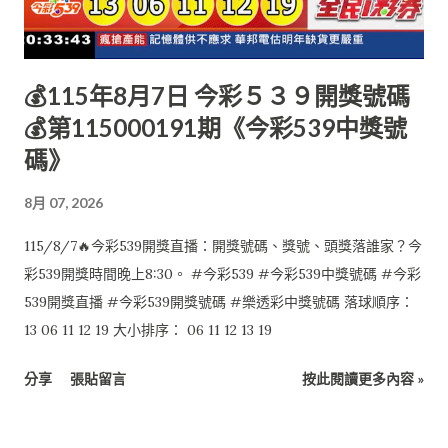
💰115年8月7日 今彩５３９開獎號碼
💰第115000191期《今彩539中獎號
碼》
8月 07, 2026
115/8/7🔥今彩539開獎直播：開獎號碼、獎號、頭獎落誰家？今
彩539開獎時間晚上8:30。 #今彩539 #今彩539中獎號碼 #今彩
539開獎直播 #今彩539開獎號碼 #樂透彩中獎號碼 落球順序：
13 06 11 12 19 大小排序： 06 11 12 13 19
分享
張貼留言
按此閱讀更多內容 »