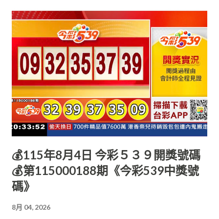
💰115年8月4日 今彩５３９開獎號碼
💰第115000188期《今彩539中獎號
碼》
8月 04, 2026