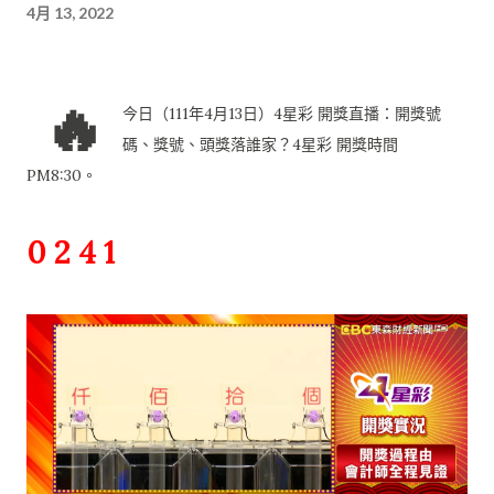
4月 13, 2022
🔥
今日（111年4月13日）4星彩 開獎直播：開獎號
碼、獎號、頭獎落誰家？4星彩 開獎時間
PM8:30。
0 2 4 1