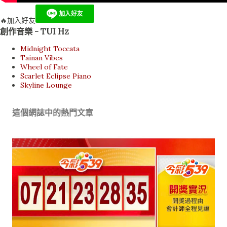
🔥加入好友
創作音樂 - TUI Hz
Midnight Toccata
Tainan Vibes
Wheel of Fate
Scarlet Eclipse Piano
Skyline Lounge
這個網誌中的熱門文章