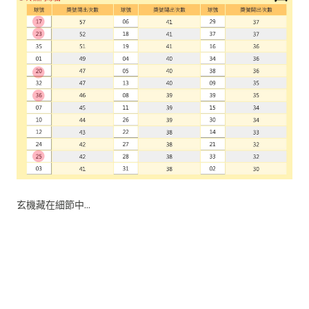
玄機藏在細節中...