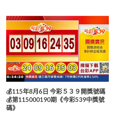
💰115年8月6日 今彩５３９開獎號碼
💰第115000190期《今彩539中獎號
碼》