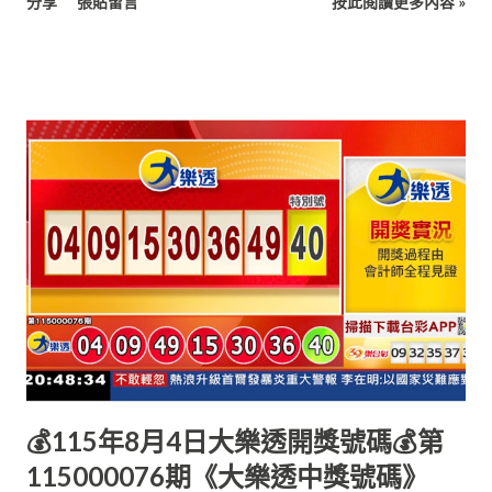
分享
張貼留言
按此閱讀更多內容 »
💰115年8月4日大樂透開獎號碼💰第
115000076期《大樂透中獎號碼》