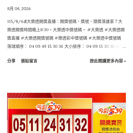
8月 04, 2026
115/8/4💰大樂透開獎直播：開獎號碼、獎號、頭獎落誰家？大
樂透開獎時間晚上8:30。大樂透中獎號碼。 #大樂透 #大樂透開
獎直播 #大樂透開獎號碼 #樂透彩中獎號碼 #大樂透中獎號碼
落球順序： 04 09 49 15 30 36 大小排序： 04 09 15 30 36 49 特
別號：40
分享
張貼留言
按此閱讀更多內容 »