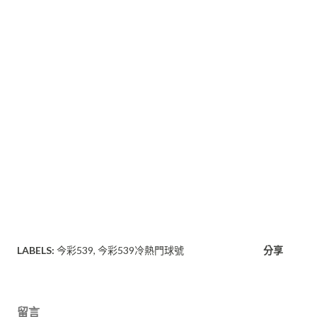
LABELS:
今彩539
今彩539冷熱門球號
分享
留言