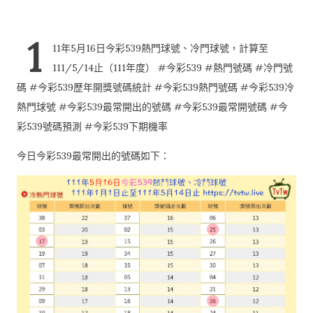
1
11年5月16日今彩539熱門球號、冷門球號，計算至
111/5/14止（111年度） #今彩539 #熱門號碼 #冷門號
碼 #今彩539歷年開獎號碼統計 #今彩539熱門號碼 #今彩539冷
熱門球號 #今彩539最常開出的號碼 #今彩539最常開號碼 #今
彩539號碼預測 #今彩539下期機率
今日今彩539最常開出的號碼如下：