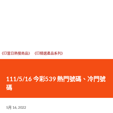
《💥當日熱搜商品》
《💥精選產品系列》
111/5/16 今彩539 熱門號碼、冷門號
碼
5月 16, 2022