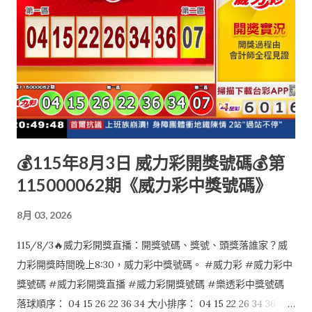
💰115年8月3日 威力彩開獎號碼💰第
115000062期《威力彩中獎號碼》
8月 03, 2026
115/8/3🔥威力彩開獎直播：開獎號碼、獎號、頭獎落誰家？威
力彩開獎時間晚上8:30，威力彩中獎號碼。 #威力彩 #威力彩中
獎號碼 #威力彩開獎直播 #威力彩開獎號碼 #樂透彩中獎號碼
落球順序： 04 15 26 22 36 34 大小排序： 04 15 22 26 34 36 第