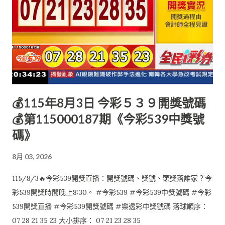
💰115年8月3日 今彩５３９開獎號碼
💰第115000187期《今彩539中獎號
碼》
8月 03, 2026
115/8/3🔥今彩539開獎直播：開獎號碼、獎號、頭獎落誰家？今
彩539開獎時間晚上8:30。 #今彩539 #今彩539中獎號碼 #今彩
539開獎直播 #今彩539開獎號碼 #樂透彩中獎號碼 落球順序：
07 28 21 35 23 大小排序： 07 21 23 28 35