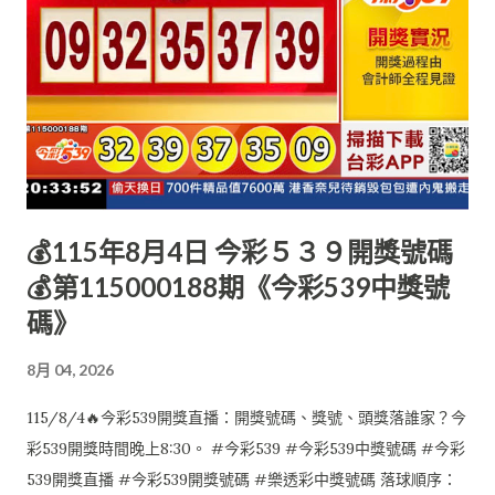
💰115年8月4日 今彩５３９開獎號碼
💰第115000188期《今彩539中獎號
碼》
8月 04, 2026
115/8/4🔥今彩539開獎直播：開獎號碼、獎號、頭獎落誰家？今
彩539開獎時間晚上8:30。 #今彩539 #今彩539中獎號碼 #今彩
539開獎直播 #今彩539開獎號碼 #樂透彩中獎號碼 落球順序：