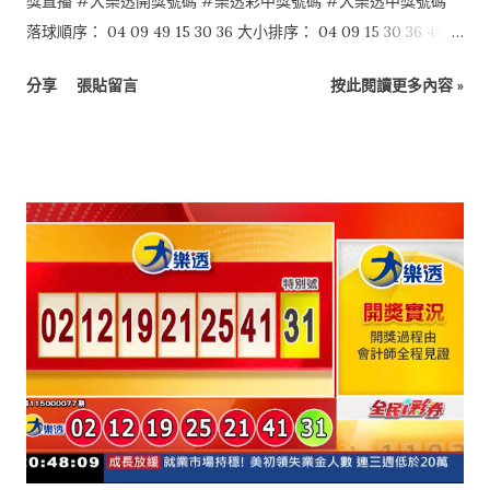
獎直播 #大樂透開獎號碼 #樂透彩中獎號碼 #大樂透中獎號碼
落球順序： 04 09 49 15 30 36 大小排序： 04 09 15 30 36 49 特
別號：40
分享
張貼留言
按此閱讀更多內容 »