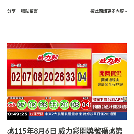
二區：07
分享
張貼留言
按此閱讀更多內容 »
💰115年8月6日 威力彩開獎號碼💰第