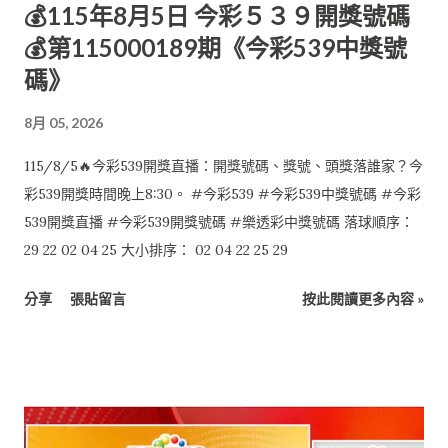
💰115年8月5日 今彩５３９開獎號碼
💰第115000189期《今彩539中獎號
碼》
8月 05, 2026
115/8/5🔥今彩539開獎直播：開獎號碼、獎號、頭獎落誰家？今
彩539開獎時間晚上8:30。 #今彩539 #今彩539中獎號碼 #今彩
539開獎直播 #今彩539開獎號碼 #樂透彩中獎號碼 落球順序：
29 22 02 04 25 大小排序： 02 04 22 25 29
分享
張貼留言
按此閱讀更多內容 »