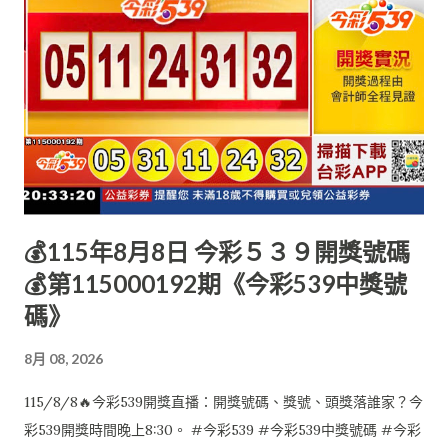
💰115年8月8日 今彩５３９開獎號碼
💰第115000192期《今彩539中獎號
碼》
8月 08, 2026
115/8/8🔥今彩539開獎直播：開獎號碼、獎號、頭獎落誰家？今
彩539開獎時間晚上8:30。 #今彩539 #今彩539中獎號碼 #今彩