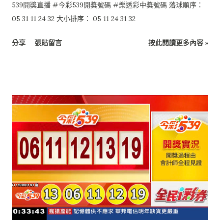
539開獎直播 #今彩539開獎號碼 #樂透彩中獎號碼 落球順序：
05 31 11 24 32 大小排序： 05 11 24 31 32
分享
張貼留言
按此閱讀更多內容 »