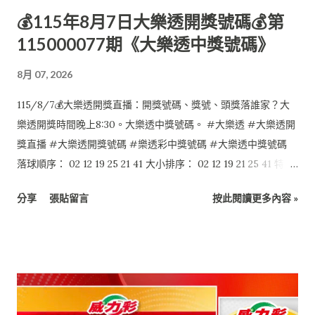
💰115年8月7日大樂透開獎號碼💰第
115000077期《大樂透中獎號碼》
8月 07, 2026
115/8/7💰大樂透開獎直播：開獎號碼、獎號、頭獎落誰家？大
樂透開獎時間晚上8:30。大樂透中獎號碼。 #大樂透 #大樂透開
獎直播 #大樂透開獎號碼 #樂透彩中獎號碼 #大樂透中獎號碼
落球順序： 02 12 19 25 21 41 大小排序： 02 12 19 21 25 41 特別
號：31
分享
張貼留言
按此閱讀更多內容 »