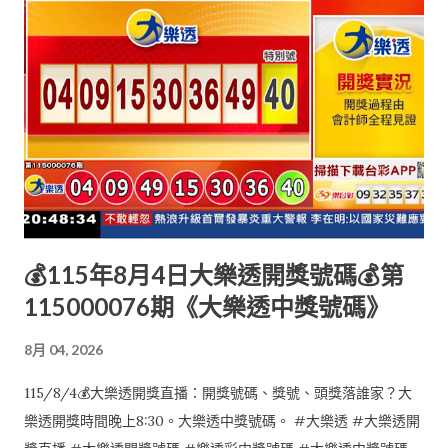
💰115年8月4日大樂透開獎號碼💰第
115000076期《大樂透中獎號碼》
8月 04, 2026
115/8/4💰大樂透開獎直播：開獎號碼、獎號、頭獎落誰家？大
樂透開獎時間晚上8:30。大樂透中獎號碼。 #大樂透 #大樂透開