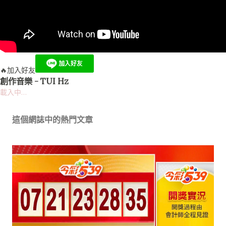
🔥加入好友
創作音樂 - TUI Hz
載入中…
這個網誌中的熱門文章