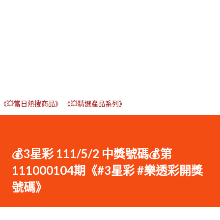
《💥當日熱搜商品》
《💥精選產品系列》
💰3星彩 111/5/2 中獎號碼💰第
111000104期《#3星彩 #樂透彩開獎
號碼》