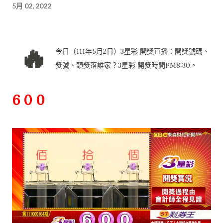
5月 02, 2022
🔥
今日（111年5月2日）3星彩 開獎直播：開獎號碼、
獎號、頭獎落誰家？3星彩 開獎時間PM8:30。
6 0 0