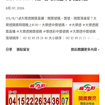
8月 07, 2026
115/8/7💰大樂透開獎直播：開獎號碼、獎號、頭獎落誰家？大
樂透開獎時間晚上8:30。大樂透中獎號碼。 #大樂透 #大樂透開
獎直播 #大樂透開獎號碼 #樂透彩中獎號碼 #大樂透中獎號碼
落球順序： 02 12 19 25 21 41 大小排序： 02 12 19 21 25 41 特別
號：31
分享
張貼留言
按此閱讀更多內容 »