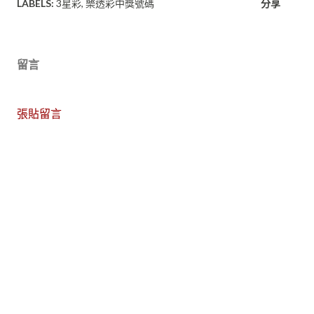
LABELS:
3星彩
樂透彩中獎號碼
分享
留言
張貼留言