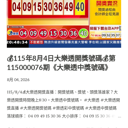
💰115年8月4日大樂透開獎號碼💰第
115000076期《大樂透中獎號碼》
8月 04, 2026
115/8/4💰大樂透開獎直播：開獎號碼、獎號、頭獎落誰家？大
樂透開獎時間晚上8:30。大樂透中獎號碼。 #大樂透 #大樂透開
獎直播 #大樂透開獎號碼 #樂透彩中獎號碼 #大樂透中獎號碼
落球順序： 04 09 49 15 30 36 大小排序： 04 09 15 30 36 49 特
別號：40