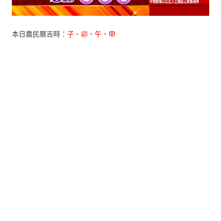
本日農民曆吉時：
子、卯、午、申