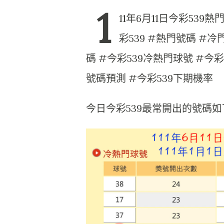
1
11年6月11日今彩539熱
彩539 #熱門號碼 #
碼 #今彩539冷熱門球號 #今彩
號碼預測 #今彩539下期機率
今日今彩539最常開出的號碼如