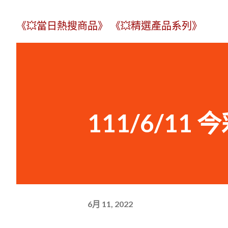
《💥當日熱搜商品》
《💥精選產品系列》
111/6/1
6月 11, 2022