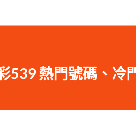
1 今彩539 熱門號碼、