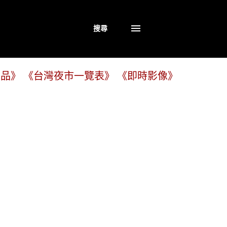
搜尋
商品》
《台灣夜市一覽表》
《即時影像》