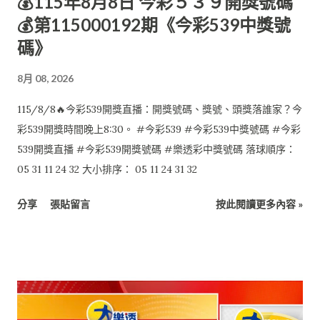
💰115年8月8日 今彩５３９開獎號碼
💰第115000192期《今彩539中獎號
碼》
8月 08, 2026
115/8/8🔥今彩539開獎直播：開獎號碼、獎號、頭獎落誰家？今
彩539開獎時間晚上8:30。 #今彩539 #今彩539中獎號碼 #今彩
539開獎直播 #今彩539開獎號碼 #樂透彩中獎號碼 落球順序：
05 31 11 24 32 大小排序： 05 11 24 31 32
分享
張貼留言
按此閱讀更多內容 »