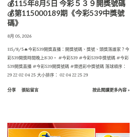
💰115年8月5日 今彩５３９開獎號碼
💰第115000189期《今彩539中獎號
碼》
8月 05, 2026
115/8/5🔥今彩539開獎直播：開獎號碼、獎號、頭獎落誰家？今
彩539開獎時間晚上8:30。 #今彩539 #今彩539中獎號碼 #今彩
539開獎直播 #今彩539開獎號碼 #樂透彩中獎號碼 落球順序：
29 22 02 04 25 大小排序： 02 04 22 25 29
分享
張貼留言
按此閱讀更多內容 »