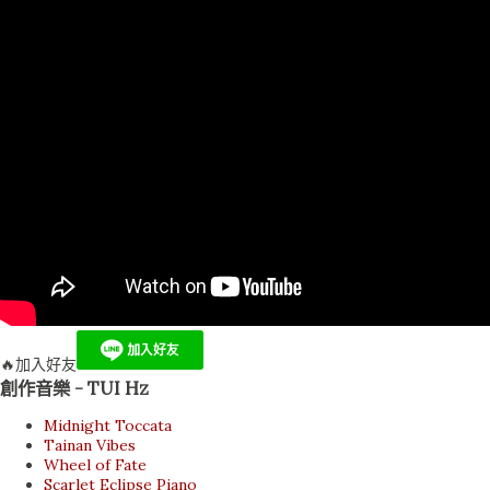
🔥加入好友
創作音樂 - TUI Hz
Midnight Toccata
Tainan Vibes
Wheel of Fate
Scarlet Eclipse Piano