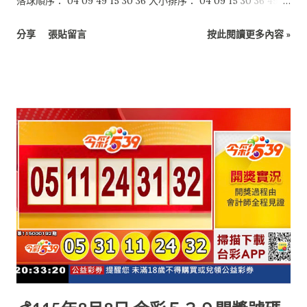
落球順序： 04 09 49 15 30 36 大小排序： 04 09 15 30 36 49 特
別號：40
分享
張貼留言
按此閱讀更多內容 »