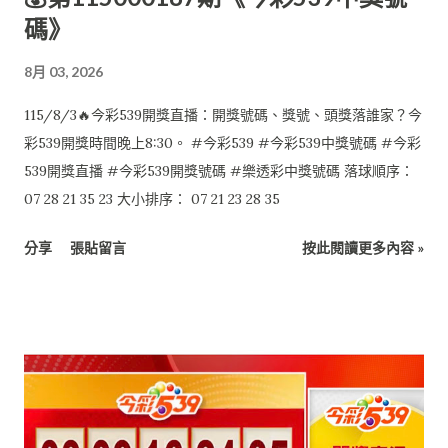
碼》
8月 03, 2026
115/8/3🔥今彩539開獎直播：開獎號碼、獎號、頭獎落誰家？今
彩539開獎時間晚上8:30。 #今彩539 #今彩539中獎號碼 #今彩
539開獎直播 #今彩539開獎號碼 #樂透彩中獎號碼 落球順序：
07 28 21 35 23 大小排序： 07 21 23 28 35
分享
張貼留言
按此閱讀更多內容 »