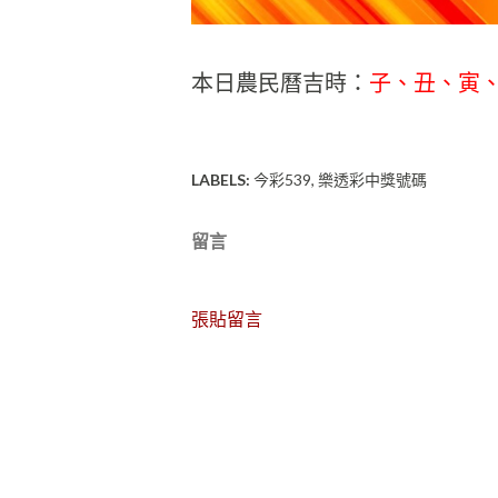
本日農民曆吉時：
子、丑、寅
LABELS:
今彩539
樂透彩中獎號碼
留言
張貼留言