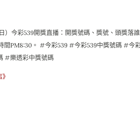
10日）今彩539開獎直播：開獎號碼、獎號、頭獎落誰
間PM8:30。 #今彩539 #今彩539中獎號碼 #今
號碼 #樂透彩中獎號碼
店》
》