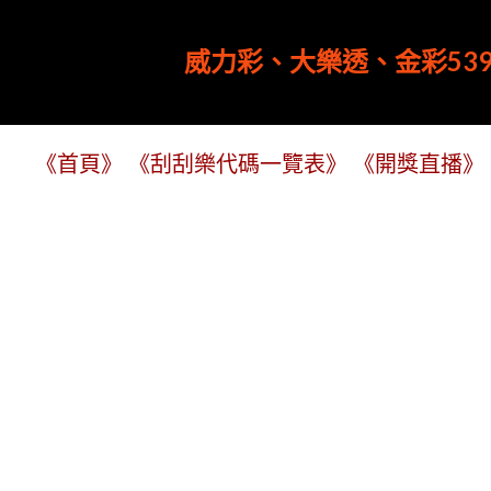
威力彩、大樂透、金彩539
《首頁》
《刮刮樂代碼一覽表》
《開獎直播》