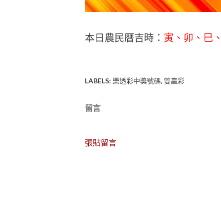
本日農民曆吉時：
寅、卯、巳
LABELS:
樂透彩中獎號碼
雙贏彩
留言
張貼留言