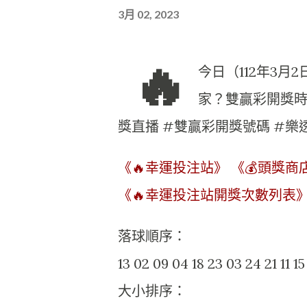
3月 02, 2023
🔥
今日（112年3
家？雙贏彩開獎時間
獎直播 #雙贏彩開獎號碼 #樂
《🔥幸運投注站》
《💰頭獎商
《🔥幸運投注站開獎次數列表
落球順序：
13 02 09 04 18 23 03 24 21 11 15
大小排序：