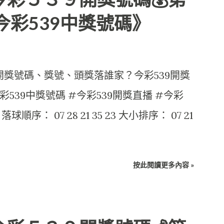
《今彩539中獎號碼》
直播：開獎號碼、獎號、頭獎落誰家？今彩539開獎
今彩539中獎號碼 #今彩539開獎直播 #今彩
序： 07 28 21 35 23 大小排序： 07 21
按此閱讀更多內容 »