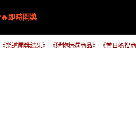
跳到主要內容
🔥即時開獎
《樂透開獎結果》
《購物精選商品》
《當日熱搜