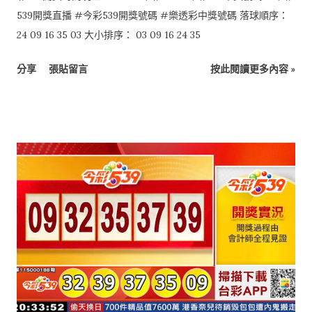
539開獎直播 #今彩539開獎號碼 #樂透彩中獎號碼 落球順序：
24 09 16 35 03 大小排序： 03 09 16 24 35
分享
張貼留言
按此閱讀更多內容 »