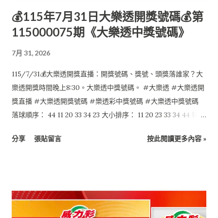
💰115年7月31日大樂透開獎號碼💰第
115000075期《大樂透中獎號碼》
7月 31, 2026
115/7/31💰大樂透開獎直播：開獎號碼、獎號、頭獎落誰家？大
樂透開獎時間晚上8:30。大樂透中獎號碼。 #大樂透 #大樂透開
獎直播 #大樂透開獎號碼 #樂透彩中獎號碼 #大樂透中獎號碼
落球順序： 44 11 20 33 34 23 大小排序： 11 20 23 33 34 44 特別
號：10
分享
張貼留言
按此閱讀更多內容 »