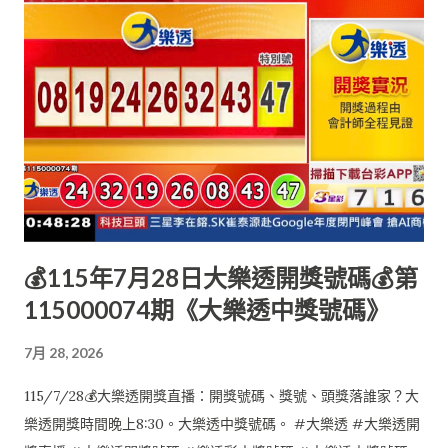
💰115年7月28日大樂透開獎號碼💰第
115000074期《大樂透中獎號碼》
7月 28, 2026
115/7/28💰大樂透開獎直播：開獎號碼、獎號、頭獎落誰家？大
樂透開獎時間晚上8:30。大樂透中獎號碼。 #大樂透 #大樂透開