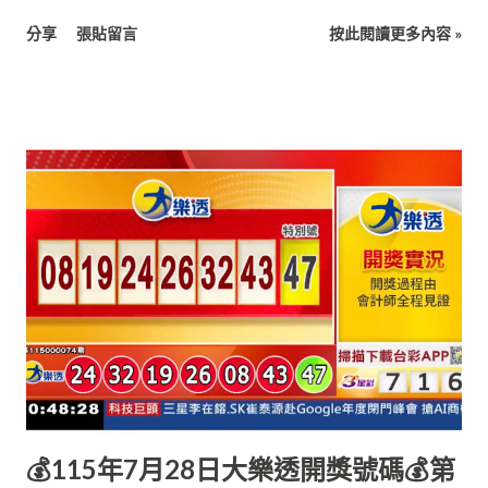
別號：40
分享
張貼留言
按此閱讀更多內容 »
💰115年7月28日大樂透開獎號碼💰第