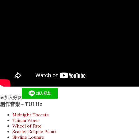
🔥加入好友
創作音樂 - TUI Hz
Midnight Toccata
Tainan Vibes
Wheel of Fate
Scarlet Eclipse Piano
Skyline Lounge