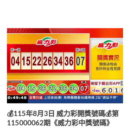
💰115年8月3日 威力彩開獎號碼💰第
115000062期《威力彩中獎號碼》