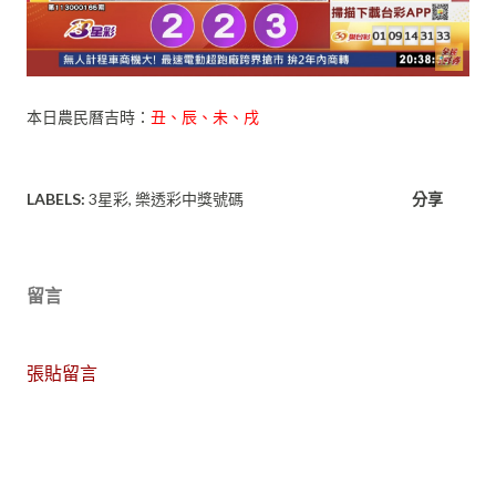
本日農民曆吉時：
丑、辰、未、戌
LABELS:
3星彩
樂透彩中獎號碼
分享
留言
張貼留言