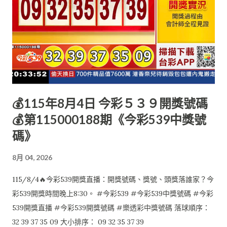
💰115年8月4日 今彩５３９開獎號碼
💰第115000188期《今彩539中獎號
碼》
8月 04, 2026
115/8/4🔥今彩539開獎直播：開獎號碼、獎號、頭獎落誰家？今
彩539開獎時間晚上8:30。 #今彩539 #今彩539中獎號碼 #今彩
539開獎直播 #今彩539開獎號碼 #樂透彩中獎號碼 落球順序：
32 39 37 35 09 大小排序： 09 32 35 37 39