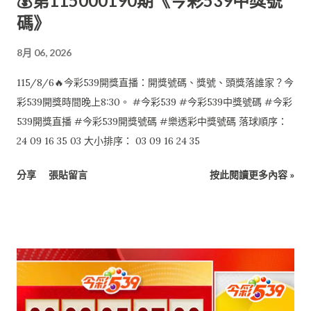
💰第115000190期《今彩539中獎號
碼》
8月 06, 2026
115/8/6🔥今彩539開獎直播：開獎號碼、獎號、頭獎落誰家？今
彩539開獎時間晚上8:30。 #今彩539 #今彩539中獎號碼 #今彩
539開獎直播 #今彩539開獎號碼 #樂透彩中獎號碼 落球順序：
24 09 16 35 03 大小排序： 03 09 16 24 35
分享
張貼留言
按此閱讀更多內容 »