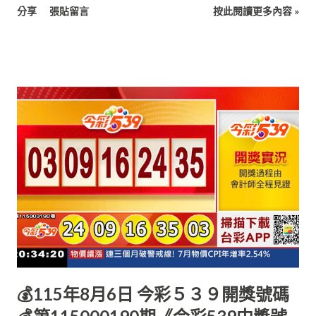
分享
張貼留言
按此閱讀更多內容 »
💰115年8月6日 今彩５３９開獎號碼