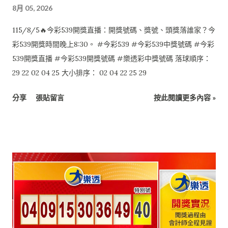
8月 05, 2026
115/8/5🔥今彩539開獎直播：開獎號碼、獎號、頭獎落誰家？今
彩539開獎時間晚上8:30。 #今彩539 #今彩539中獎號碼 #今彩
539開獎直播 #今彩539開獎號碼 #樂透彩中獎號碼 落球順序：
29 22 02 04 25 大小排序： 02 04 22 25 29
分享
張貼留言
按此閱讀更多內容 »