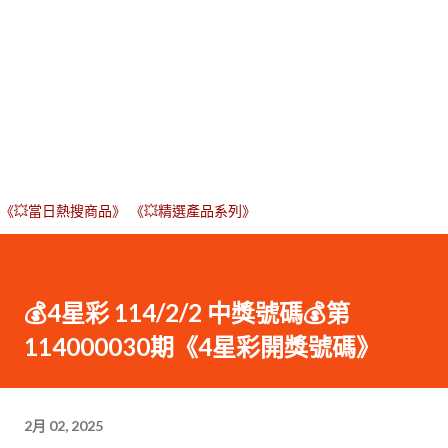
《💥當日熱搜商品》
《💥精選產品系列》
💰4星彩 114/2/2 中獎號碼💰第
114000030期《4星彩開獎號碼》
2月 02, 2025