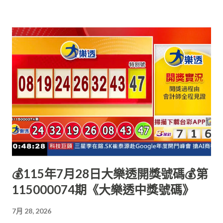
💰115年7月28日大樂透開獎號碼💰第
115000074期《大樂透中獎號碼》
7月 28, 2026