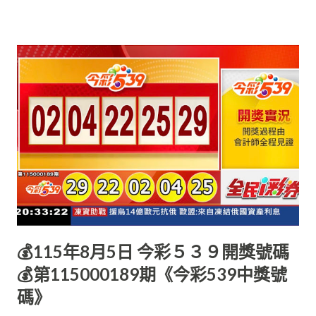
💰115年8月5日 今彩５３９開獎號碼
💰第115000189期《今彩539中獎號
碼》