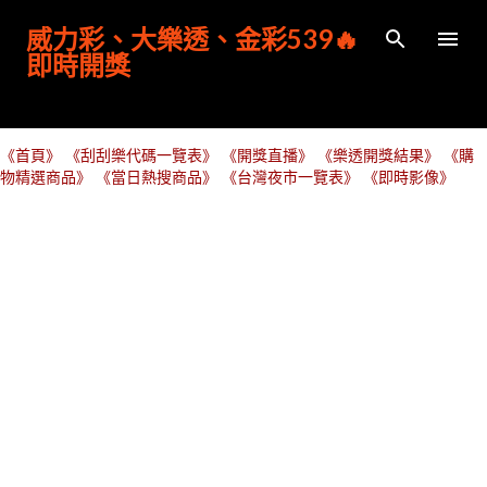
跳到主要內容
威力彩、大樂透、金彩539🔥
即時開獎
《首頁》
《刮刮樂代碼一覽表》
《開獎直播》
《樂透開獎結果》
《購
物精選商品》
《當日熱搜商品》
《台灣夜市一覽表》
《即時影像》