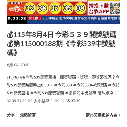
💰115年8月4日 今彩５３９開獎號碼
💰第115000188期《今彩539中獎號
碼》
8月 04, 2026
115/8/4🔥今彩539開獎直播：開獎號碼、獎號、頭獎落誰家？今
彩539開獎時間晚上8:30。 #今彩539 #今彩539中獎號碼 #今彩
539開獎直播 #今彩539開獎號碼 #樂透彩中獎號碼 落球順序：
32 39 37 35 09 大小排序： 09 32 35 37 39
分享
張貼留言
按此閱讀更多內容 »