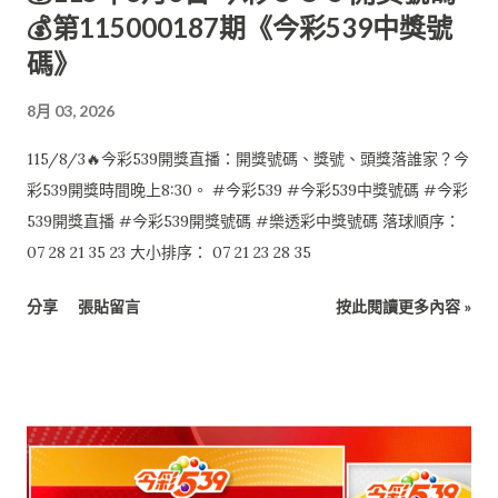
💰第115000187期《今彩539中獎號
碼》
8月 03, 2026
115/8/3🔥今彩539開獎直播：開獎號碼、獎號、頭獎落誰家？今
彩539開獎時間晚上8:30。 #今彩539 #今彩539中獎號碼 #今彩
539開獎直播 #今彩539開獎號碼 #樂透彩中獎號碼 落球順序：
07 28 21 35 23 大小排序： 07 21 23 28 35
分享
張貼留言
按此閱讀更多內容 »