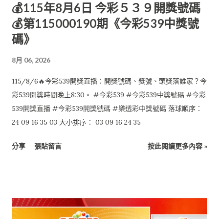
💰115年8月6日 今彩５３９開獎號碼
💰第115000190期《今彩539中獎號
碼》
8月 06, 2026
115/8/6🔥今彩539開獎直播：開獎號碼、獎號、頭獎落誰家？今
彩539開獎時間晚上8:30。 #今彩539 #今彩539中獎號碼 #今彩
539開獎直播 #今彩539開獎號碼 #樂透彩中獎號碼 落球順序：
24 09 16 35 03 大小排序： 03 09 16 24 35
分享
張貼留言
按此閱讀更多內容 »