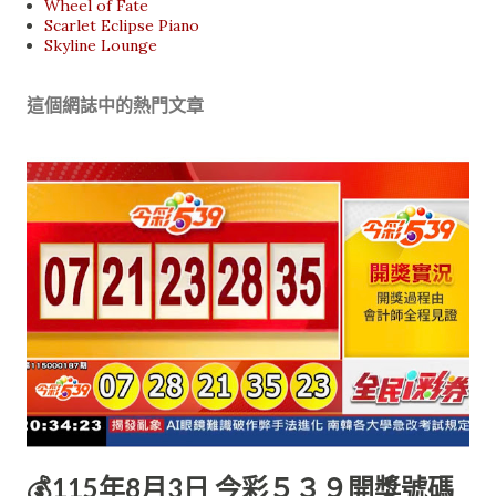
Wheel of Fate
Scarlet Eclipse Piano
Skyline Lounge
這個網誌中的熱門文章
💰115年8月3日 今彩５３９開獎號碼