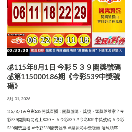
💰115年8月1日 今彩５３９開獎號碼
💰第115000186期《今彩539中獎號
碼》
8月 01, 2026
115/8/1🔥今彩539開獎直播：開獎號碼、獎號、頭獎落誰家？今
彩539開獎時間晚上8:30。 #今彩539 #今彩539中獎號碼 #今彩
539開獎直播 #今彩539開獎號碼 #樂透彩中獎號碼 落球順序：