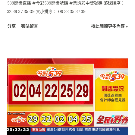
539開獎直播 #今彩539開獎號碼 #樂透彩中獎號碼 落球順序：
32 39 37 35 09 大小排序： 09 32 35 37 39
分享
張貼留言
按此閱讀更多內容 »