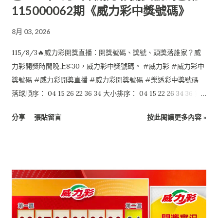
115000062期《威力彩中獎號碼》
8月 03, 2026
115/8/3🔥威力彩開獎直播：開獎號碼、獎號、頭獎落誰家？威
力彩開獎時間晚上8:30，威力彩中獎號碼。 #威力彩 #威力彩中
獎號碼 #威力彩開獎直播 #威力彩開獎號碼 #樂透彩中獎號碼
落球順序： 04 15 26 22 36 34 大小排序： 04 15 22 26 34 36 第
二區：07
分享
張貼留言
按此閱讀更多內容 »