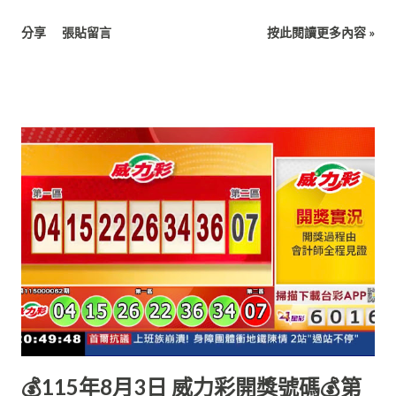
號：10
分享
張貼留言
按此閱讀更多內容 »
💰115年8月3日 威力彩開獎號碼💰第