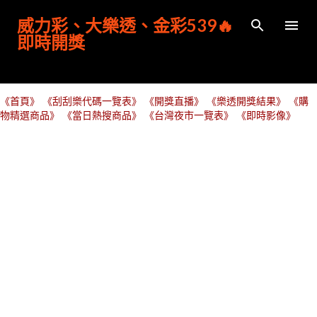
跳到主要內容
威力彩、大樂透、金彩539🔥
即時開獎
《首頁》
《刮刮樂代碼一覽表》
《開獎直播》
《樂透開獎結果》
《購
物精選商品》
《當日熱搜商品》
《台灣夜市一覽表》
《即時影像》