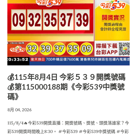
💰115年8月4日 今彩５３９開獎號碼
💰第115000188期《今彩539中獎號
碼》
8月 04, 2026
115/8/4🔥今彩539開獎直播：開獎號碼、獎號、頭獎落誰家？今
彩539開獎時間晚上8:30。 #今彩539 #今彩539中獎號碼 #今彩