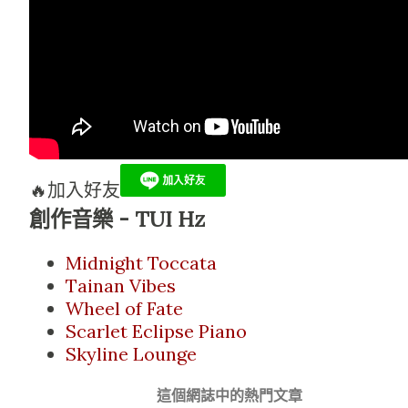
🔥加入好友
創作音樂 - TUI Hz
Midnight Toccata
Tainan Vibes
Wheel of Fate
Scarlet Eclipse Piano
Skyline Lounge
這個網誌中的熱門文章