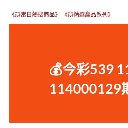
《💥當日熱搜商品》
《💥精選產品系列》
💰今彩539 1
1140001