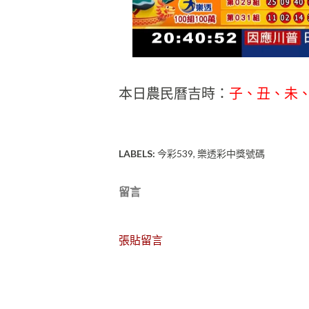
本日農民曆吉時：
子、丑、未
LABELS:
今彩539
樂透彩中獎號碼
留言
張貼留言