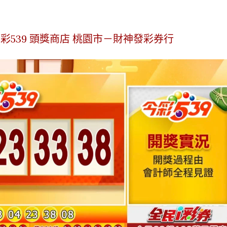
9期 今彩539 頭獎商店 桃園市－財神發彩券行