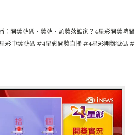
開獎直播：開獎號碼、獎號、頭獎落誰家？4星彩開獎時間
#4星彩中獎號碼 #4星彩開獎直播 #4星彩開獎號碼 #