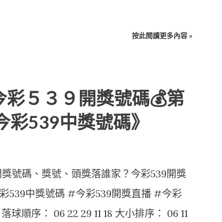
按此閱讀更多內容 »
日 今彩５３９開獎號碼💰第
《今彩539中獎號碼》
直播：開獎號碼、獎號、頭獎落誰家？今彩539開獎
今彩539中獎號碼 #今彩539開獎直播 #今彩
序： 06 22 29 11 18 大小排序： 06 11