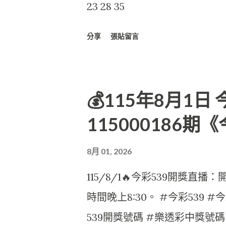
23 28 35
分享
張貼留言
💰115年8月1
115000186期
8月 01, 2026
115/8/1🔥今彩539開獎
時間晚上8:30。 #今彩539 #
539開獎號碼 #樂透彩中獎號碼 落球順