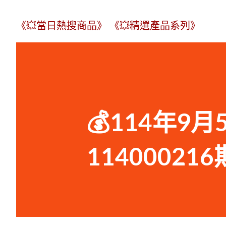
《💥當日熱搜商品》
《💥精選產品系列》
💰114年9
1140002