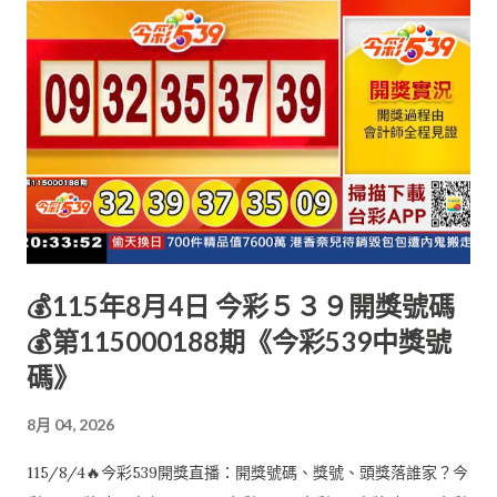
💰115年8月4日 今彩５３９開獎號碼
💰第115000188期《今彩539中獎號
碼》
8月 04, 2026
115/8/4🔥今彩539開獎直播：開獎號碼、獎號、頭獎落誰家？今