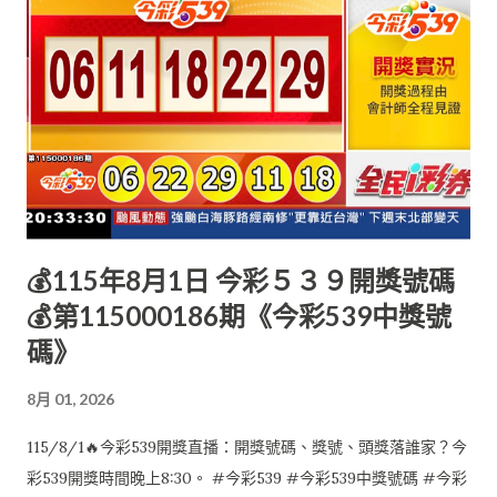
💰115年8月1日 今彩５３９開獎號碼
💰第115000186期《今彩539中獎號
碼》
8月 01, 2026
115/8/1🔥今彩539開獎直播：開獎號碼、獎號、頭獎落誰家？今
彩539開獎時間晚上8:30。 #今彩539 #今彩539中獎號碼 #今彩