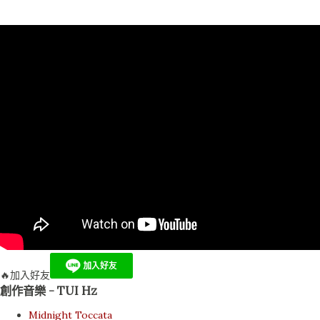
🔥加入好友
創作音樂 - TUI Hz
Midnight Toccata