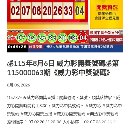
💰115年8月6日 威力彩開獎號碼💰第
115000063期《威力彩中獎號碼》
8月 06, 2026
115/8/6🔥威力彩開獎直播：開獎號碼、獎號、頭獎落誰家？威
力彩開獎時間晚上8:30，威力彩中獎號碼。 #威力彩 #威力彩中
獎號碼 #威力彩開獎直播 #威力彩開獎號碼 #樂透彩中獎號碼
落球順序： 07 02 26 33 20 08 大小排序： 02 07 08 20 26 33 第
二區：04