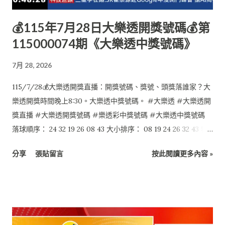
💰115年7月28日大樂透開獎號碼💰第
115000074期《大樂透中獎號碼》
7月 28, 2026
115/7/28💰大樂透開獎直播：開獎號碼、獎號、頭獎落誰家？大
樂透開獎時間晚上8:30。大樂透中獎號碼。 #大樂透 #大樂透開
獎直播 #大樂透開獎號碼 #樂透彩中獎號碼 #大樂透中獎號碼
落球順序： 24 32 19 26 08 43 大小排序： 08 19 24 26 32 43 特
別號：47
分享
張貼留言
按此閱讀更多內容 »