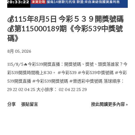
💰115年8月5日 今彩５３９開獎號碼
💰第115000189期《今彩539中獎號
碼》
8月 05, 2026
115/8/5🔥今彩539開獎直播：開獎號碼、獎號、頭獎落誰家？今
彩539開獎時間晚上8:30。 #今彩539 #今彩539中獎號碼 #今彩
539開獎直播 #今彩539開獎號碼 #樂透彩中獎號碼 落球順序：
29 22 02 04 25 大小排序： 02 04 22 25 29
分享
張貼留言
按此閱讀更多內容 »