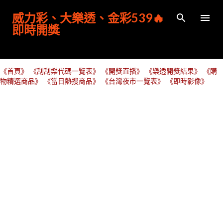
跳到主要內容
威力彩、大樂透、金彩539🔥
即時開獎
《首頁》
《刮刮樂代碼一覽表》
《開獎直播》
《樂透開獎結果》
《購
物精選商品》
《當日熱搜商品》
《台灣夜市一覽表》
《即時影像》