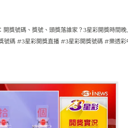
獎直播：開獎號碼、獎號、頭獎落誰家？3星彩開獎時間晚
彩中獎號碼 #3星彩開獎直播 #3星彩開獎號碼 #樂透彩