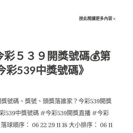
按此閱讀更多內容 »
日 今彩５３９開獎號碼💰第
《今彩539中獎號碼》
直播：開獎號碼、獎號、頭獎落誰家？今彩539開獎
今彩539中獎號碼 #今彩539開獎直播 #今彩
序： 06 22 29 11 18 大小排序： 06 11