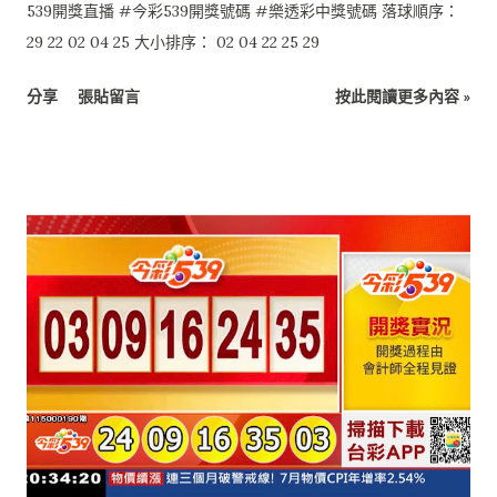
539開獎直播 #今彩539開獎號碼 #樂透彩中獎號碼 落球順序：
29 22 02 04 25 大小排序： 02 04 22 25 29
分享
張貼留言
按此閱讀更多內容 »