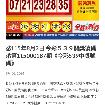
💰115年8月3日 今彩５３９開獎號碼
💰第115000187期《今彩539中獎號
碼》
8月 03, 2026
115/8/3🔥今彩539開獎直播：開獎號碼、獎號、頭獎落誰家？今
彩539開獎時間晚上8:30。 #今彩539 #今彩539中獎號碼 #今彩
539開獎直播 #今彩539開獎號碼 #樂透彩中獎號碼 落球順序：
07 28 21 35 23 大小排序： 07 21 23 28 35