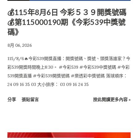
💰115年8月6日 今彩５３９開獎號碼
💰第115000190期《今彩539中獎號
碼》
8月 06, 2026
115/8/6🔥今彩539開獎直播：開獎號碼、獎號、頭獎落誰家？今
彩539開獎時間晚上8:30。 #今彩539 #今彩539中獎號碼 #今彩
539開獎直播 #今彩539開獎號碼 #樂透彩中獎號碼 落球順序：
24 09 16 35 03 大小排序： 03 09 16 24 35
分享
張貼留言
按此閱讀更多內容 »