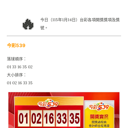
🔥
今日（115年1月14日）台彩各項開獎獎項及獎
號。
今彩539
落球順序：
01 33 16 35 02
大小排序：
01 02 16 33 35