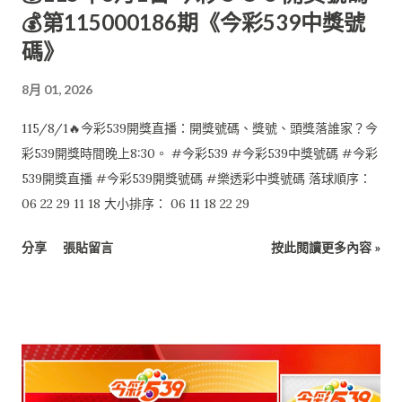
💰第115000186期《今彩539中獎號
碼》
8月 01, 2026
115/8/1🔥今彩539開獎直播：開獎號碼、獎號、頭獎落誰家？今
彩539開獎時間晚上8:30。 #今彩539 #今彩539中獎號碼 #今彩
539開獎直播 #今彩539開獎號碼 #樂透彩中獎號碼 落球順序：
06 22 29 11 18 大小排序： 06 11 18 22 29
分享
張貼留言
按此閱讀更多內容 »