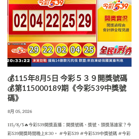
💰115年8月5日 今彩５３９開獎號碼
💰第115000189期《今彩539中獎號
碼》
8月 05, 2026
115/8/5🔥今彩539開獎直播：開獎號碼、獎號、頭獎落誰家？今
彩539開獎時間晚上8:30。 #今彩539 #今彩539中獎號碼 #今彩