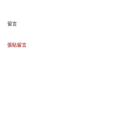
留言
張貼留言