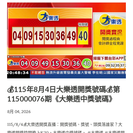
💰115年8月4日大樂透開獎號碼💰第
115000076期《大樂透中獎號碼》
8月 04, 2026
115/8/4💰大樂透開獎直播：開獎號碼、獎號、頭獎落誰家？大
樂透開獎時間晚上8:30。大樂透中獎號碼。 #大樂透 #大樂透開