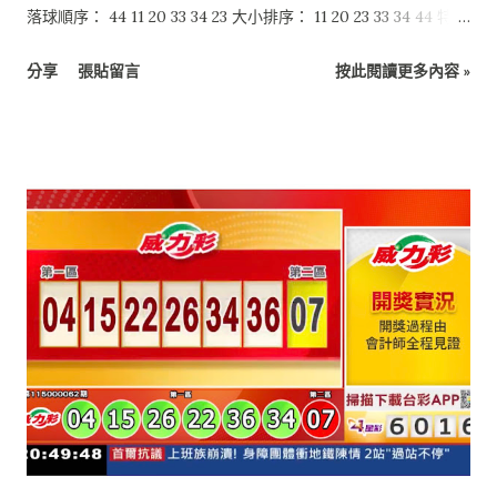
落球順序： 44 11 20 33 34 23 大小排序： 11 20 23 33 34 44 特別
號：10
分享
張貼留言
按此閱讀更多內容 »