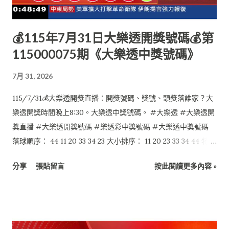
💰115年7月31日大樂透開獎號碼💰第
115000075期《大樂透中獎號碼》
7月 31, 2026
115/7/31💰大樂透開獎直播：開獎號碼、獎號、頭獎落誰家？大
樂透開獎時間晚上8:30。大樂透中獎號碼。 #大樂透 #大樂透開
獎直播 #大樂透開獎號碼 #樂透彩中獎號碼 #大樂透中獎號碼
落球順序： 44 11 20 33 34 23 大小排序： 11 20 23 33 34 44 特別
號：10
分享
張貼留言
按此閱讀更多內容 »