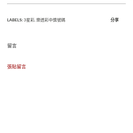
LABELS:
3星彩
樂透彩中獎號碼
分享
留言
張貼留言