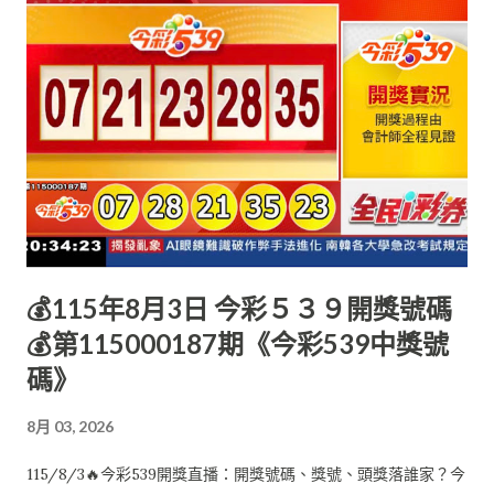
💰115年8月3日 今彩５３９開獎號碼
💰第115000187期《今彩539中獎號
碼》
8月 03, 2026
115/8/3🔥今彩539開獎直播：開獎號碼、獎號、頭獎落誰家？今