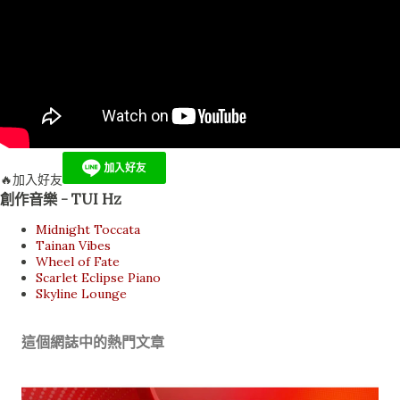
🔥加入好友
創作音樂 - TUI Hz
Midnight Toccata
Tainan Vibes
Wheel of Fate
Scarlet Eclipse Piano
Skyline Lounge
這個網誌中的熱門文章