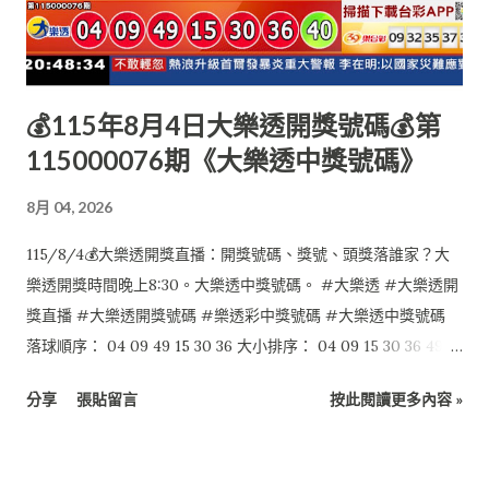
💰115年8月4日大樂透開獎號碼💰第
115000076期《大樂透中獎號碼》
8月 04, 2026
115/8/4💰大樂透開獎直播：開獎號碼、獎號、頭獎落誰家？大
樂透開獎時間晚上8:30。大樂透中獎號碼。 #大樂透 #大樂透開
獎直播 #大樂透開獎號碼 #樂透彩中獎號碼 #大樂透中獎號碼
落球順序： 04 09 49 15 30 36 大小排序： 04 09 15 30 36 49 特
別號：40
分享
張貼留言
按此閱讀更多內容 »