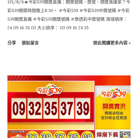
115/8/6🔥今彩539開獎直播：開獎號碼、獎號、頭獎落誰家？今
彩539開獎時間晚上8:30。 #今彩539 #今彩539中獎號碼 #今彩
539開獎直播 #今彩539開獎號碼 #樂透彩中獎號碼 落球順序：
24 09 16 35 03 大小排序： 03 09 16 24 35
分享
張貼留言
按此閱讀更多內容 »