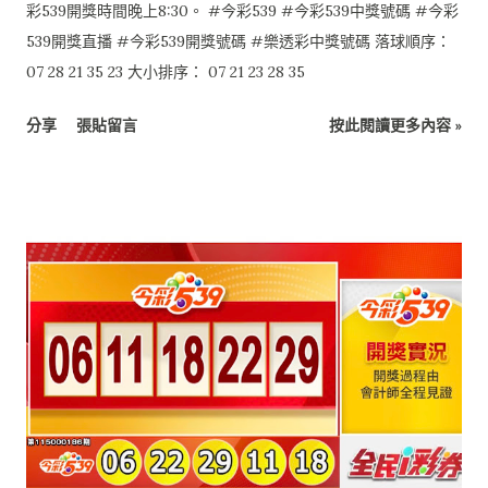
彩539開獎時間晚上8:30。 #今彩539 #今彩539中獎號碼 #今彩
539開獎直播 #今彩539開獎號碼 #樂透彩中獎號碼 落球順序：
07 28 21 35 23 大小排序： 07 21 23 28 35
分享
張貼留言
按此閱讀更多內容 »