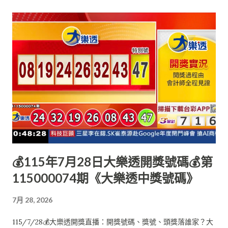
💰115年7月28日大樂透開獎號碼💰第
115000074期《大樂透中獎號碼》
7月 28, 2026
115/7/28💰大樂透開獎直播：開獎號碼、獎號、頭獎落誰家？大