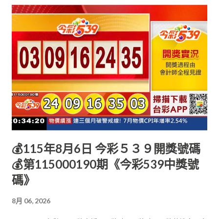
💰115年8月6日 今彩５３９開獎號碼
💰第115000190期《今彩539中獎號
碼》
8月 06, 2026