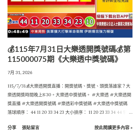
💰115年7月31日大樂透開獎號碼💰第
115000075期《大樂透中獎號碼》
7月 31, 2026
115/7/31💰大樂透開獎直播：開獎號碼、獎號、頭獎落誰家？大
樂透開獎時間晚上8:30。大樂透中獎號碼。 #大樂透 #大樂透開
獎直播 #大樂透開獎號碼 #樂透彩中獎號碼 #大樂透中獎號碼
落球順序： 44 11 20 33 34 23 大小排序： 11 20 23 33 34 44 特別
號：10
分享
張貼留言
按此閱讀更多內容 »