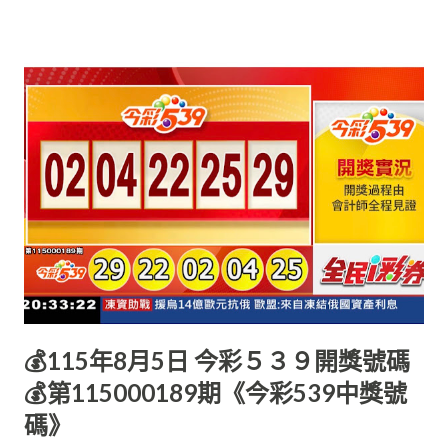
💰115年8月5日 今彩５３９開獎號碼
💰第115000189期《今彩539中獎號
碼》