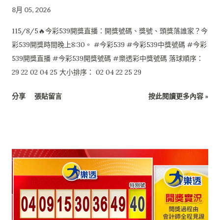
8月 05, 2026
115/8/5🔥今彩539開獎直播：開獎號碼、獎號、頭獎落誰家？今
彩539開獎時間晚上8:30。 #今彩539 #今彩539中獎號碼 #今彩
539開獎直播 #今彩539開獎號碼 #樂透彩中獎號碼 落球順序：
29 22 02 04 25 大小排序： 02 04 22 25 29
分享
張貼留言
按此閱讀更多內容 »