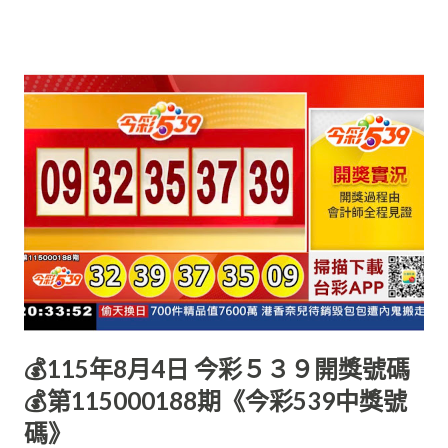
💰115年8月4日 今彩５３９開獎號碼
💰第115000188期《今彩539中獎號
碼》