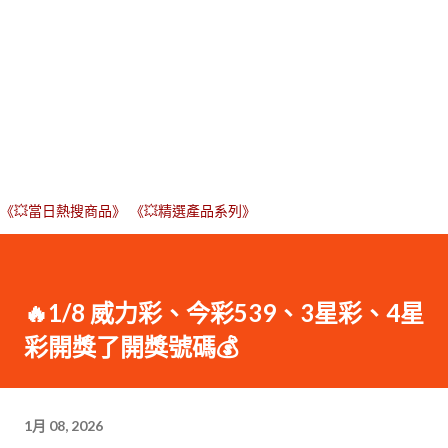
《💥當日熱搜商品》
《💥精選產品系列》
🔥1/8 威力彩、今彩539、3星彩、4星
彩開獎了開獎號碼💰
1月 08, 2026