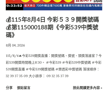
💰115年8月4日 今彩５３９開獎號碼
💰第115000188期《今彩539中獎號
碼》
8月 04, 2026
115/8/4🔥今彩539開獎直播：開獎號碼、獎號、頭獎落誰家？今
彩539開獎時間晚上8:30。 #今彩539 #今彩539中獎號碼 #今彩
539開獎直播 #今彩539開獎號碼 #樂透彩中獎號碼 落球順序：
32 39 37 35 09 大小排序： 09 32 35 37 39
分享
張貼留言
按此閱讀更多內容 »