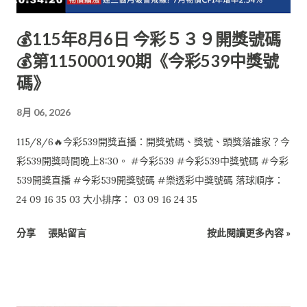
💰115年8月6日 今彩５３９開獎號碼
💰第115000190期《今彩539中獎號
碼》
8月 06, 2026
115/8/6🔥今彩539開獎直播：開獎號碼、獎號、頭獎落誰家？今
彩539開獎時間晚上8:30。 #今彩539 #今彩539中獎號碼 #今彩
539開獎直播 #今彩539開獎號碼 #樂透彩中獎號碼 落球順序：
24 09 16 35 03 大小排序： 03 09 16 24 35
分享
張貼留言
按此閱讀更多內容 »