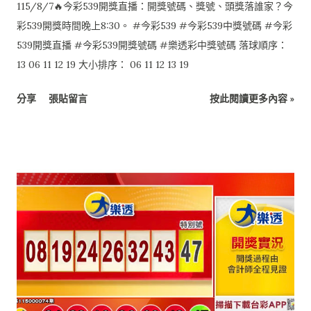
115/8/7🔥今彩539開獎直播：開獎號碼、獎號、頭獎落誰家？今
彩539開獎時間晚上8:30。 #今彩539 #今彩539中獎號碼 #今彩
539開獎直播 #今彩539開獎號碼 #樂透彩中獎號碼 落球順序：
13 06 11 12 19 大小排序： 06 11 12 13 19
分享
張貼留言
按此閱讀更多內容 »