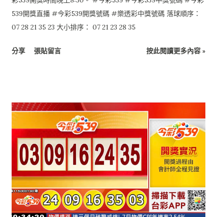
539開獎直播 #今彩539開獎號碼 #樂透彩中獎號碼 落球順序：
07 28 21 35 23 大小排序： 07 21 23 28 35
分享
張貼留言
按此閱讀更多內容 »