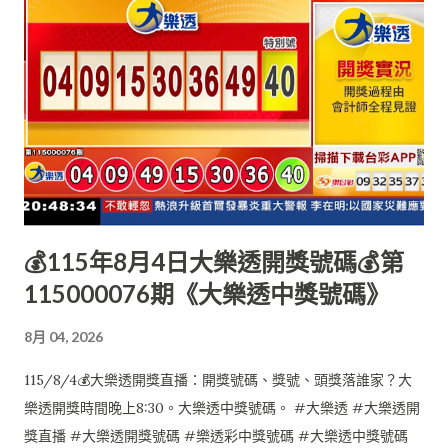
💰115年8月4日大樂透開獎號碼💰第
115000076期《大樂透中獎號碼》
8月 04, 2026
115/8/4💰大樂透開獎直播：開獎號碼、獎號、頭獎落誰家？大
樂透開獎時間晚上8:30。大樂透中獎號碼。 #大樂透 #大樂透開
獎直播 #大樂透開獎號碼 #樂透彩中獎號碼 #大樂透中獎號碼