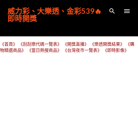
跳到主要內容
威力彩、大樂透、金彩539🔥
即時開獎
《首頁》
《刮刮樂代碼一覽表》
《開獎直播》
《樂透開獎結果》
《購
物精選商品》
《當日熱搜商品》
《台灣夜市一覽表》
《即時影像》