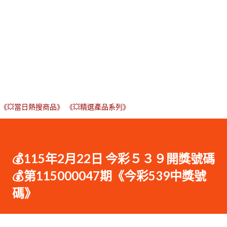
《💥當日熱搜商品》
《💥精選產品系列》
💰115年2月22日 今彩５３９開獎號碼
💰第115000047期《今彩539中獎號
碼》