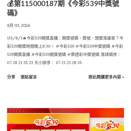
💰第115000187期《今彩539中獎號
碼》
8月 03, 2026
115/8/3🔥今彩539開獎直播：開獎號碼、獎號、頭獎落誰家？今
彩539開獎時間晚上8:30。 #今彩539 #今彩539中獎號碼 #今彩
539開獎直播 #今彩539開獎號碼 #樂透彩中獎號碼 落球順序：
07 28 21 35 23 大小排序： 07 21 23 28 35
分享
張貼留言
按此閱讀更多內容 »