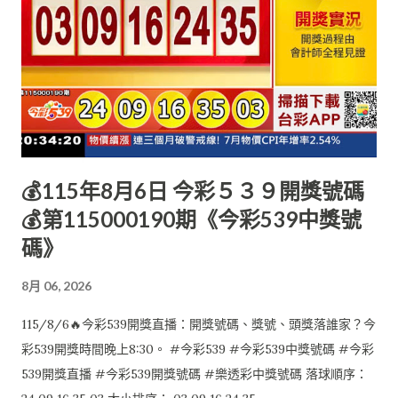
💰115年8月6日 今彩５３９開獎號碼
💰第115000190期《今彩539中獎號
碼》
8月 06, 2026
115/8/6🔥今彩539開獎直播：開獎號碼、獎號、頭獎落誰家？今
彩539開獎時間晚上8:30。 #今彩539 #今彩539中獎號碼 #今彩
539開獎直播 #今彩539開獎號碼 #樂透彩中獎號碼 落球順序：