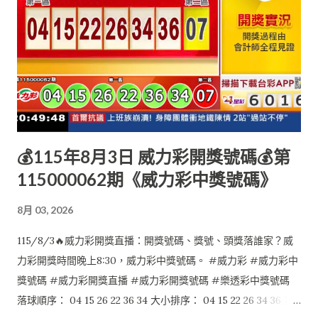
💰115年8月3日 威力彩開獎號碼💰第
115000062期《威力彩中獎號碼》
8月 03, 2026
115/8/3🔥威力彩開獎直播：開獎號碼、獎號、頭獎落誰家？威
力彩開獎時間晚上8:30，威力彩中獎號碼。 #威力彩 #威力彩中
獎號碼 #威力彩開獎直播 #威力彩開獎號碼 #樂透彩中獎號碼
落球順序： 04 15 26 22 36 34 大小排序： 04 15 22 26 34 36 第