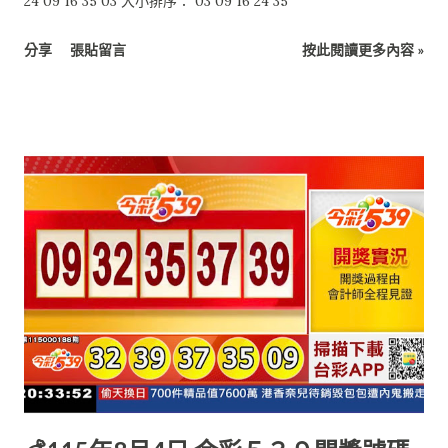
24 09 16 35 03 大小排序： 03 09 16 24 35
分享
張貼留言
按此閱讀更多內容 »