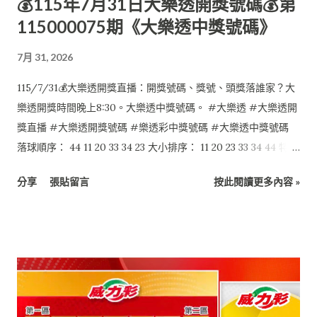
💰115年7月31日大樂透開獎號碼💰第
115000075期《大樂透中獎號碼》
7月 31, 2026
115/7/31💰大樂透開獎直播：開獎號碼、獎號、頭獎落誰家？大
樂透開獎時間晚上8:30。大樂透中獎號碼。 #大樂透 #大樂透開
獎直播 #大樂透開獎號碼 #樂透彩中獎號碼 #大樂透中獎號碼
落球順序： 44 11 20 33 34 23 大小排序： 11 20 23 33 34 44 特別
號：10
分享
張貼留言
按此閱讀更多內容 »