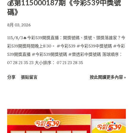
💰第115000187期《今彩539中獎號
碼》
8月 03, 2026
115/8/3🔥今彩539開獎直播：開獎號碼、獎號、頭獎落誰家？今
彩539開獎時間晚上8:30。 #今彩539 #今彩539中獎號碼 #今彩
539開獎直播 #今彩539開獎號碼 #樂透彩中獎號碼 落球順序：
07 28 21 35 23 大小排序： 07 21 23 28 35
分享
張貼留言
按此閱讀更多內容 »