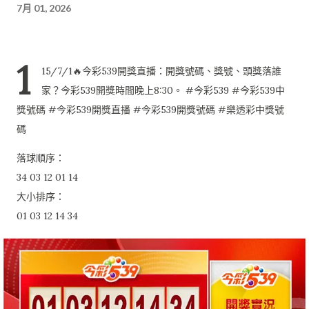
7月 01, 2026
1
15/7/1🔥今彩539開獎直播：開獎號碼、獎號、頭獎落誰
家？今彩539開獎時間晚上8:30。 #今彩539 #今彩539中
獎號碼 #今彩539開獎直播 #今彩539開獎號碼 #樂透彩中獎號
碼
落球順序：
34 03 12 01 14
大小排序：
01 03 12 14 34