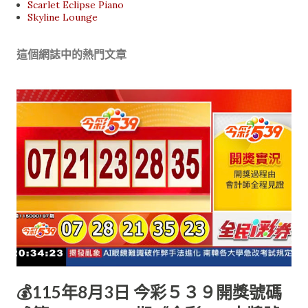
Scarlet Eclipse Piano
Skyline Lounge
這個網誌中的熱門文章
💰115年8月3日 今彩５３９開獎號碼