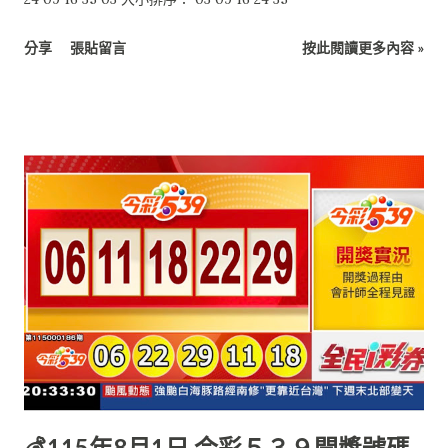
分享
張貼留言
按此閱讀更多內容 »
💰115年8月1日 今彩５３９開獎號碼