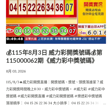
💰115年8月3日 威力彩開獎號碼💰第
115000062期《威力彩中獎號碼》
8月 03, 2026
115/8/3🔥威力彩開獎直播：開獎號碼、獎號、頭獎落誰家？威
力彩開獎時間晚上8:30，威力彩中獎號碼。 #威力彩 #威力彩中
獎號碼 #威力彩開獎直播 #威力彩開獎號碼 #樂透彩中獎號碼
落球順序： 04 15 26 22 36 34 大小排序： 04 15 22 26 34 36 第
二區：07