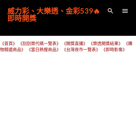
跳到主要內容
威力彩、大樂透、金彩539🔥
即時開獎
《首頁》
《刮刮樂代碼一覽表》
《開獎直播》
《樂透開獎結果》
《購
物精選商品》
《當日熱搜商品》
《台灣夜市一覽表》
《即時影像》