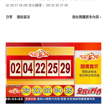
32 39 37 35 09 大小排序： 09 32 35 37 39
分享
張貼留言
按此閱讀更多內容 »