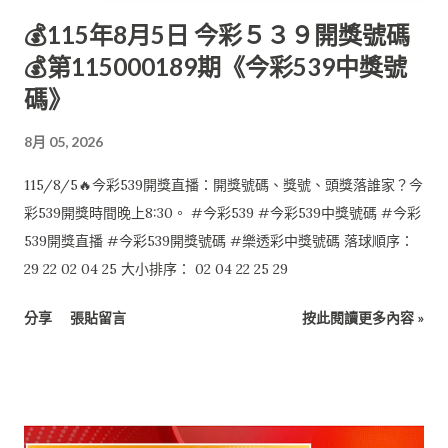
💰115年8月5日 今彩５３９開獎號碼
💰第115000189期《今彩539中獎號
碼》
8月 05, 2026
115/8/5🔥今彩539開獎直播：開獎號碼、獎號、頭獎落誰家？今
彩539開獎時間晚上8:30。 #今彩539 #今彩539中獎號碼 #今彩
539開獎直播 #今彩539開獎號碼 #樂透彩中獎號碼 落球順序：
29 22 02 04 25 大小排序： 02 04 22 25 29
分享
張貼留言
按此閱讀更多內容 »