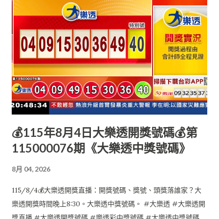
💰115年8月4日大樂透開獎號碼💰第
115000076期《大樂透中獎號碼》
8月 04, 2026
115/8/4💰大樂透開獎直播：開獎號碼、獎號、頭獎落誰家？大
樂透開獎時間晚上8:30。大樂透中獎號碼。 #大樂透 #大樂透開
獎直播 #大樂透開獎號碼 #樂透彩中獎號碼 #大樂透中獎號碼