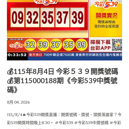
💰115年8月4日 今彩５３９開獎號碼
💰第115000188期《今彩539中獎號
碼》
8月 04, 2026
115/8/4🔥今彩539開獎直播：開獎號碼、獎號、頭獎落誰家？今
彩539開獎時間晚上8:30。 #今彩539 #今彩539中獎號碼 #今彩