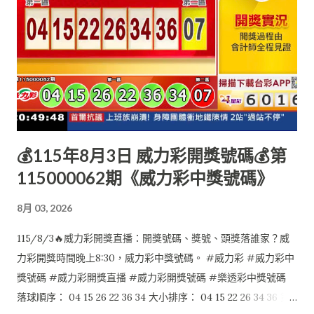
💰115年8月3日 威力彩開獎號碼💰第
115000062期《威力彩中獎號碼》
8月 03, 2026
115/8/3🔥威力彩開獎直播：開獎號碼、獎號、頭獎落誰家？威
力彩開獎時間晚上8:30，威力彩中獎號碼。 #威力彩 #威力彩中
獎號碼 #威力彩開獎直播 #威力彩開獎號碼 #樂透彩中獎號碼
落球順序： 04 15 26 22 36 34 大小排序： 04 15 22 26 34 36 第