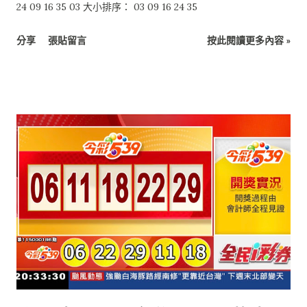
24 09 16 35 03 大小排序： 03 09 16 24 35
分享
張貼留言
按此閱讀更多內容 »