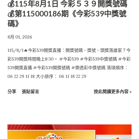
💰115年8月1日 今彩５３９開獎號碼
💰第115000186期《今彩539中獎號
碼》
8月 01, 2026
115/8/1🔥今彩539開獎直播：開獎號碼、獎號、頭獎落誰家？今
彩539開獎時間晚上8:30。 #今彩539 #今彩539中獎號碼 #今彩
539開獎直播 #今彩539開獎號碼 #樂透彩中獎號碼 落球順序：
06 22 29 11 18 大小排序： 06 11 18 22 29
分享
張貼留言
按此閱讀更多內容 »