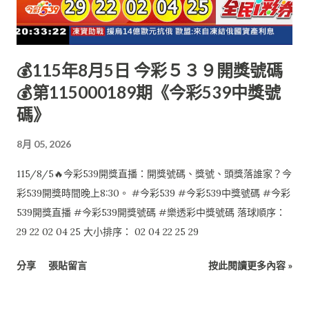
💰115年8月5日 今彩５３９開獎號碼
💰第115000189期《今彩539中獎號
碼》
8月 05, 2026
115/8/5🔥今彩539開獎直播：開獎號碼、獎號、頭獎落誰家？今
彩539開獎時間晚上8:30。 #今彩539 #今彩539中獎號碼 #今彩
539開獎直播 #今彩539開獎號碼 #樂透彩中獎號碼 落球順序：
29 22 02 04 25 大小排序： 02 04 22 25 29
分享
張貼留言
按此閱讀更多內容 »