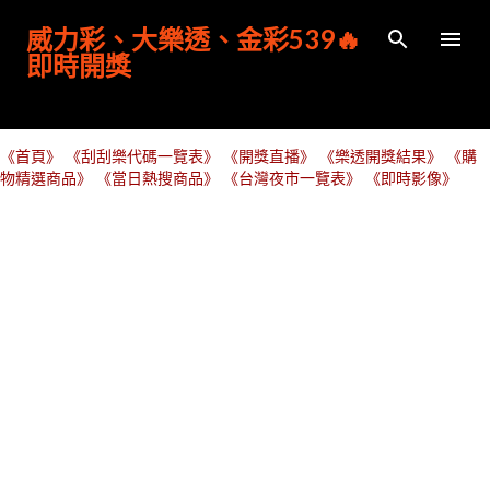
跳到主要內容
威力彩、大樂透、金彩539🔥
即時開獎
《首頁》
《刮刮樂代碼一覽表》
《開獎直播》
《樂透開獎結果》
《購
物精選商品》
《當日熱搜商品》
《台灣夜市一覽表》
《即時影像》