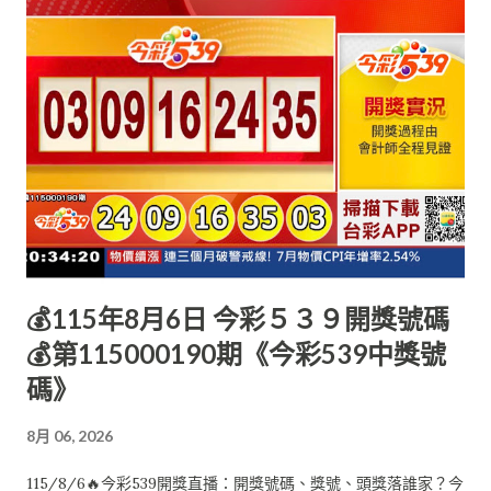
💰115年8月6日 今彩５３９開獎號碼
💰第115000190期《今彩539中獎號
碼》
8月 06, 2026
115/8/6🔥今彩539開獎直播：開獎號碼、獎號、頭獎落誰家？今